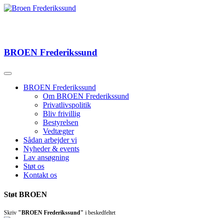
BROEN
Frederikssund
BROEN Frederikssund
Om BROEN Frederikssund
Privatlivspolitik
Bliv frivillig
Bestyrelsen
Vedtægter
Sådan arbejder vi
Nyheder & events
Lav ansøgning
Støt os
Kontakt os
Støt BROEN
Skriv
"BROEN Frederikssund"
i beskedfeltet