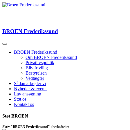
BROEN
Frederikssund
BROEN Frederikssund
Om BROEN Frederikssund
Privatlivspolitik
Bliv frivillig
Bestyrelsen
Vedtægter
Sådan arbejder vi
Nyheder & events
Lav ansøgning
Støt os
Kontakt os
Støt BROEN
Skriv
"BROEN Frederikssund"
i beskedfeltet