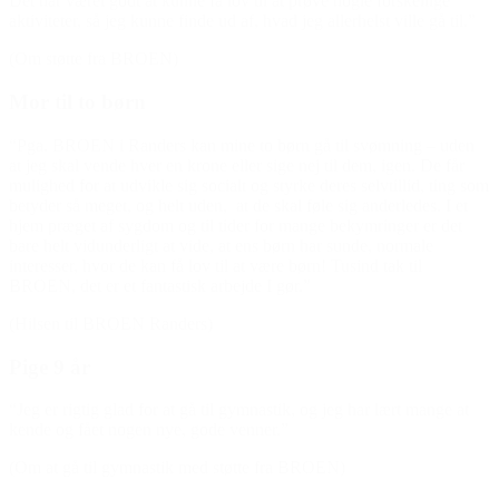
Det har været godt at kunne få lov til at prøve nogle forskellige
aktiviteter, så jeg kunne finde ud af, hvad jeg allerhelst ville gå til.”
(Om støtte fra BROEN)
Mor til to børn
“Pga. BROEN i Randers kan mine to børn gå til svømning – uden
at jeg skal vende hver en krone eller sige nej til dem, igen. De får
mulighed for at udvikle sig socialt og styrke deres selvtillid, ting som
betyder så meget, og helt uden, at de skal føle sig anderledes. I et
hjem præget af sygdom og til tider for mange bekymringer er det
bare helt vidunderligt at vide, at ens børn har sunde, normale
interesser, hvor de kan få lov til at være børn! Tusind tak til
BROEN, det er et fantastisk arbejde I gør.”
(Hilsen til BROEN Randers)
Pige 9 år
“Jeg er rigtig glad for at gå til gymnastik, og jeg har lært mange at
kende og fået nogen nye, gode venner.”
(Om at gå til gymnastik med støtte fra BROEN)