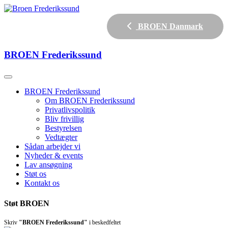
BROEN Danmark
BROEN
Frederikssund
BROEN Frederikssund
Om BROEN Frederikssund
Privatlivspolitik
Bliv frivillig
Bestyrelsen
Vedtægter
Sådan arbejder vi
Nyheder & events
Lav ansøgning
Støt os
Kontakt os
Støt BROEN
Skriv
"BROEN Frederikssund"
i beskedfeltet