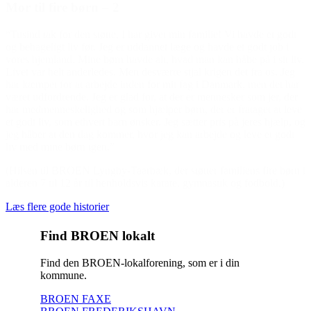
Mor til fire børn – 2
“Tusind tak for den støtte, I har givet min familie! Vi havde et godt
og behageligt liv før. Jeg er uddannet læge og havde et godt job i
vores hjemland. Mine børn havde alt, hvad man kan håbe på i sit liv.
Livet var helt anderledes. Men desværre stjal krigen det fra os. Jeg
har kæmpet for at arbejde inden for mit fag i Danmark, men det har
været udfordrende. Jeg er glad for, at der er mennesker som jer, der
har medmenneskelighed og som hjælper børn, der er frataget at leve
et godt liv, som ethvert barn ønsker. Jeg sætter pris på jeres hjælp, og
jeg håber at den dag kommer, hvor jeg kan arbejde og leve et godt
liv med mine børn igen.”
(Hilsen til BROEN Lyngby-Taarbæk, der støtter familiens fire børn i
alderen 7 til 12 år til henholdsvis karate, gymnastik og fodbold.)
Læs flere gode historier
Find BROEN lokalt
Find den BROEN-lokalforening, som er i din
kommune.
BROEN FAXE