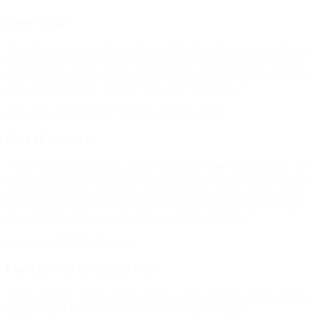
Rose 16 år
“At spille kamp og vinde og stå i rundkreds og råbe sammen. Det er
nogle af mine bedste minder fra håndbold, som for mig var adgang
til en masse nye, fede fællesskaber. Og der var også voksne, som var
gode at snakke med – især én hjalp mig rigtig meget.”
(Om støtte fra BROEN, Egmontrapporten 2021)
Mor til to børn
“Jeg er så taknemmelig for at have modtaget støtte fra BROEN. Nu
kan begge mine børn gå til en fritidsaktivitet, hvor de kan danne nye
netværk og opleve andre ting, end det jeg kan tilbyde dem og have
det super sjovt! Det er simpelthen så vigtigt, det I gør, så tusind tak
for jer! Kærlig hilsen en mor og hendes to vandhunde.”
(Hilsen til BROEN Randers)
Forældre til dreng på 8 år
“Thor vil gerne, at jeg skriver, at han er rigtig glad for, at han kan få
hjælp til sport fra BROEN. Ja, det er vi voksne også.”