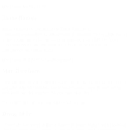
(Om støtte fra BROEN)
Janne Hansen
Janne Hansen (V), formand for Børn, Familie og
Uddannelsesudvalget, Guldborgsund Kommune: “Vi er glade for, at
vi her i kommunen har en stærk organisation som BROEN, der
tager vare på de økonomisk udsatte børn, så de får samme
muligheder som andre børn.”
(Om støtte til BROEN Guldborgsund)
Mor til tre børn
“Jeg gik ikke selv til sport, da jeg var barn, og jeg kan godt huske, at
jeg følte mig lidt udenfor, når de andre havde været til stævner og
snakkede om det bagefter. Så stod man bare der.”
(Om støtte til barn gennem BROEN-forening)
Dreng 10 år
“Synes det har været dejligt at kunne få noget ‘rigtigt’ tøj til fodbold.