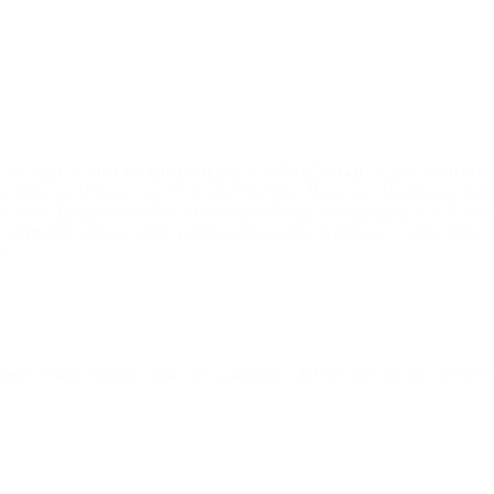
da vi startede med at modtage hjælp fra BROEN Vejle i 2016, men det sa
, tabte sig 10 kg og tog 10 kg på i muskler. Nu er han i fuld gang ig
 stolt). I dag har han bokset sin diplomkamp, det er noget de skal, inden
 at han nok skal nå langt. I sidste ende er det egentlig jer, vi kan takk
r.”
nogle af mine bedste minder fra håndbold, som for mig var adgang til e