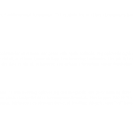
t, Guldborgsund Kommune: “Vi er glade for, at vi her i kommunen ha
ldstøvler til et barn, der gerne ville spille fodbold. Jeg oplevede også
 råd til, at et barn kunne deltage i en turnering i udlandet. Det gik ikk
 der ikke er råd til, at børnene kan deltage i fornuftige sunde fritidsaktiv
: “I min hverdag oplever jeg den livsglæde, det giver børn og deres 
har plads i budgettet til et foreningsmedlemskab. Her bygger BROEN virke
ing. Inklusion i en aktivitet drevet af frivillige ildsjæle, som ”vil” bø