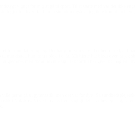
ygt vigtigt for mig at gå til sport. Til at starte med var det ikke en
esskab gjorde i hvert fald i min situation også, at jeg ikke kom til at 
for min datter og jeg. Det har gjort vores liv til et bedre sted, at I ha
il min datter, hun kom i pleje i et år. Mit hjerte har blødt over, at jeg
 at glemme, men for at udvikle sig. Tak fordi I har givet os magien i hv
n ville gerne gå til gymnastik, men det var for dyrt. Så sundhedspleje
astik i Nakskov. Vi ved jo alle, hvor vigtigt det er at bevæge sig, så vi
e.”