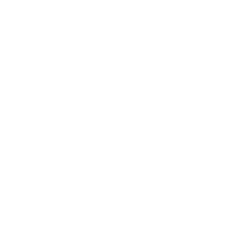
tte knæene en stopper for. Han begyndte i stedet til boksning, og så
en og træner mange gange om ugen. Han hjælper også med at træne de
 det går helt i gang. Der har han fået rigtig fine point og ros. Hans
e. Han havde sidste skoledag forleden, han er ved at være en voksen ung
n masse nye, fede fællesskaber. Og der var også voksne, som var gode