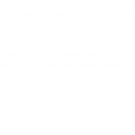
r en stærk organisation som BROEN, der tager vare på de økonomisk
 eksempler på, at et barn ‘arvede’ storebrors fodboldstøvler, som han
e alene ud over det enkelte barn, men også hele holdet, der skulle
iteter. Jeg synes, det er glædeligt, at der landet over er mennesker, der
familier at få hjælp fra BROEN. Mange børn får ikke opfyldt deres
lig bro. Jeg har set de fantastiske ansigtsudtryk, det giver, når
rnene, rykker virkelig noget hos den enkelte.”