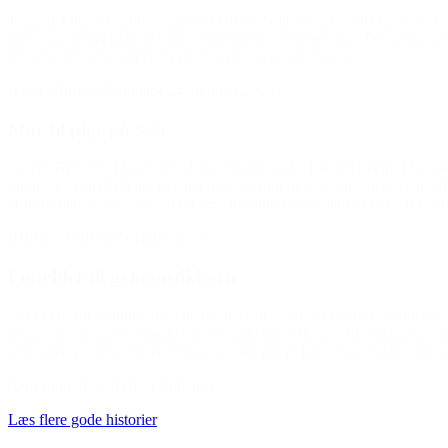
Jeanette Ottesen, ambassadør for BROEN Danmark: “Det har været sindss
mig vildt meget til at se mine venner og få et fællesskab. Og det fæll
mulighed for at gå til sport ellers, synes jeg er helt genialt.”
(I Go’ Morgen Danmark 24. oktober 2020)
Mor til pige på 9 år
“Kære BROEN Haderslev! Jeg vil gerne takke for den hjælp, I har været 
gik psykisk ned, da jeg uventet mistede min mor. Jeg måtte have hjælp t
Hun fortjener at være barn og lege og ride for glædens skyld – ikke for
(Hilsen til BROEN Haderslev)
Forælder til gymnastikbørn
“Vi er en stor famillie, men pengene er desværre ikke store. Mine bør
til mig, og nu har jeg nogle meget glade børn, der går til redskabsgymn
så psyken er sund. De er fantastiske, og gør et fantastisk stykke arbejd
(Om støtte fra BROEN Lolland)
Læs flere gode historier