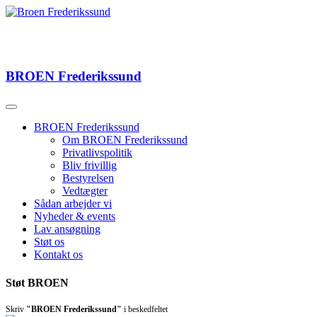
BROEN
Frederikssund
BROEN Frederikssund
Om BROEN Frederikssund
Privatlivspolitik
Bliv frivillig
Bestyrelsen
Vedtægter
Sådan arbejder vi
Nyheder & events
Lav ansøgning
Støt os
Kontakt os
Støt BROEN
Skriv
"BROEN Frederikssund"
i beskedfeltet