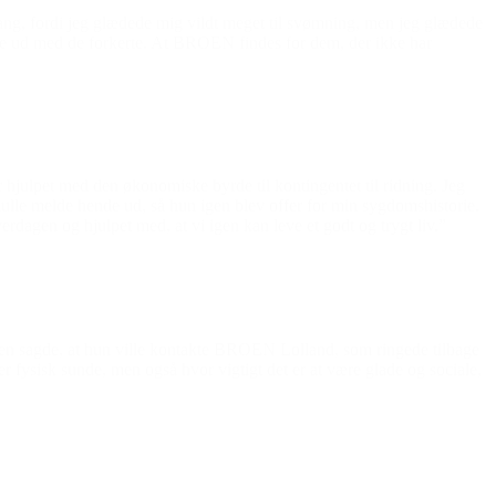
gang, fordi jeg glædede mig vildt meget til svømning, men jeg glædede
hænge ud med de forkerte. At BROEN findes for dem, der ikke har
r hjulpet med den økonomiske byrde til kontingentet til ridning. Jeg
 skulle melde hende ud, så hun igen blev offer for min sygdomshistorie.
erdagen og hjulpet med, at vi igen kan leve et godt og trygt liv.”
rsken sagde, at hun ville kontakte BROEN Lolland, som ringede tilbage
 er fysisk sunde, men også hvor vigtigt det er at være glade og sociale,