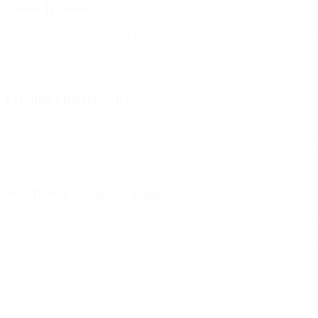
Janne Hansen
Janne Hansen (V), formand for Børn, Familie og Uddannelsesudvalge
udsatte børn, så de får samme muligheder som andre børn.”
(Om støtte til BROEN Guldborgsund)
Frivillig i BROEN Køge
“Jeg oplevede mange børn, hvor familien ikke havde råd til et par fodbo
var vokset ud af. Jeg oplevede også, at der var familier, der ikke havde
afsted. Det viste mig, at der er familier, hvor økonomien er så stram, at
mener, at der er behov for en særlig indsats på dette område.”
Sundhedskonsulent i kommune
Charlotte Baere, projektkoordinator/sundhedskonsulent, Køge Kommune
drøm om at kunne dyrke en fritidsinteresse, fordi deres forældre ikke 
”lillePeter” møder ”frivilligPeter” fra BROEN i den lokale sportsforretn
(Interview, samarbejdsmøde, Køge 2014)