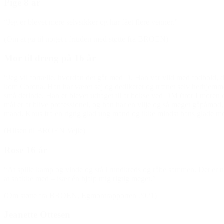
Pige 8 år
“Jeg er blevet mere selvsikker og har fået flere venner.”
(Om at gå til noget i fritiden med støtte fra BROEN)
Mor til dreng på 16 år
“Jeg vil fortælle, hvordan det går med D. Han var vild med fodbold, 
kom Corona. Han har været sej og dedikeret og trænet selv herhjemme
små derinde. Han er blevet udtaget til at bokse ved DM (tror I moren er
mål er at blive professionel, og han har en vilje og så meget gåpåmod,
mand. Knus fra en rigtig glad ung mand og ikke mindst hans glade mo
(Hilsen til BROEN Vejle)
Rose 16 år
“At spille kamp og vinde og stå i rundkreds og råbe sammen. Det er 
at snakke med – især én hjalp mig rigtig meget.”
(Om støtte fra BROEN, Egmontrapporten 2021)
Jeanette Ottesen