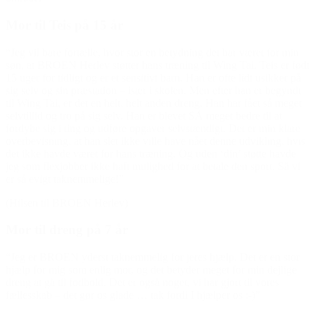
Mor til Teis på 15 år
“Jeg vil bare fortælle, hvor stor en betydning det har været for min
søn, at BROEN Herlev støtter hans træning til Wing Tai. Teis er født
15 uger for tidligt og er et sensitivt barn. Han er ofte lidt usikker på
sig selv og sin præstation – især i skolen. Men efter han er begyndt
til Wing Tai, er det en helt, helt anden dreng. Han har fået så meget
selvtillid og tro på sig selv. Han er blevet SÅ meget bedre til at
fordybe sig i ting og udføre opgaver selvstændigt. Det er min klare
overbevisning, at han slet ikke ville have nået denne udvikling, hvis
det ikke havde været for hans træning. Og uden ‘din’ støtte havde
jeg som flexjobber ikke haft mulighed for at betale den sport. Så vi
er så evigt taknemmelige!”
(Hilsen til BROEN Herlev)
Mor til dreng på 7 år
“Jeg er BROEN yderst taknemmelig for jeres hjælp. Det er en stor
hjælp for mig som enlig mor, og det betyder meget for min dejlige
dreng at gå til fodbold. Det er også noget, vi har gjort til vores
fællesskab – det gør os glade … tak fordi I hjælper os :-)”