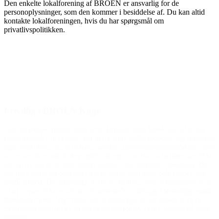
Den enkelte lokalforening af BROEN er ansvarlig for de
personoplysninger, som den kommer i besiddelse af. Du kan altid
kontakte lokalforeningen, hvis du har spørgsmål om
privatlivspolitikken.
Den gode historie
Frivillig i BROEN Køge
“Jeg oplevede mange børn, hvor familien ikke havde råd til et par
fodboldstøvler til et barn, der gerne ville spille fodbold. Jeg oplevede
også eksempler på, at et barn ‘arvede’ storebrors fodboldstøvler, som
han var vokset ud af. Jeg oplevede også, at der var familier, der ikke
havde råd til, at et barn kunne deltage i en turnering i udlandet. Det
gik ikke alene ud over det enkelte barn, men også hele holdet, der
skulle afsted. Det viste mig, at der er familier, hvor økonomien er så
stram, at der ikke er råd til, at børnene kan deltage i fornuftige sunde
fritidsaktiviteter. Jeg synes, det er glædeligt, at der landet over er
mennesker, der mener, at der er behov for en særlig indsats på dette
område.”