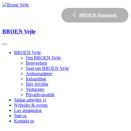
BROEN Danmark
BROEN
Vejle
BROEN Vejle
Om BROEN Vejle
Bestyrelsen
Sagt om BROEN Vejle
Ambassadører
Indsamling
Bliv frivillig
Vedtægter
Privatlivspolitik
Sådan arbejder vi
Nyheder & events
Lav ansøgning
Støt os
Kontakt os