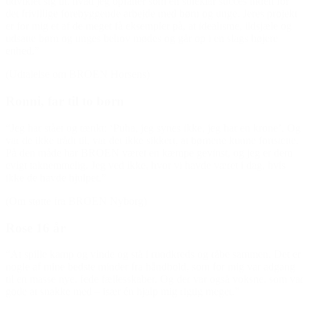
udviklet sig til, hvad jeg opfatter som en soleklar succes inden for
det frivillige forebyggende arbejde med børn og unge. Jeres projekt
er for mig et af de meget få eksempler på, at idealisme, ildsjæle og
udsatte børn og unges behov mødes og går op i en slags højere
enhed.”
(Udtalelse om BROEN Horsens)
Ronni, far til to børn
“Jeg har stået og tænkt: ‘Puha, jeg synes ikke, jeg har en krone’. Og
var de ikke trådt til, var det ikke sikkert, at børnene kunne fortsætte.
På den måde har BROEN været en kæmpe gevinst, og jeg er dem
evigt taknemmelig. Jeg ved ikke, hvor vi havde været i dag, hvis
ikke de havde hjulpet.”
(Om støtte fra BROEN Nyborg)
Rose 16 år
“At spille kamp og vinde og stå i rundkreds og råbe sammen. Det er
nogle af mine bedste minder fra håndbold, som for mig var adgang
til en masse nye, fede fællesskaber. Og der var også voksne, som var
gode at snakke med – især én hjalp mig rigtig meget.”