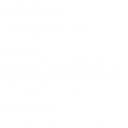
(Om støtte fra BROEN)
Forældre til dreng på 8 år
“Thor vil gerne, at jeg skriver, at han er rigtig glad for, at han kan få
hjælp til sport fra BROEN. Ja, det er vi voksne også.”
(Om støtte fra BROEN)
Mor til fire børn
“Tusind tak for den støtte, I har givet min familie. Jeres hjælp giver
mine børn glæde og får dem til at føle sig som andre børn. Vi har
haft mange dage, hvor vi ikke har haft penge til mad, og siden vi
kom til Danmark, har jeg købt brugt tøj og sportstøj til mine børn i
Røde Kors. Jeg er glad for, at der er mennesker som jer!”
(Hilsen til BROEN Lyngby-Taarbæk, der støtter familiens fire børn i
alderen 7 til 12 år til henholdsvis karate, gymnastik og fodbold.)
SSP-leder i kommune
“Jeg kan konstatere, at de tanker og idéer, som jeg blev præsenteret
for i starten, nu har vist sig ikke blot at være bæredygtige, men har