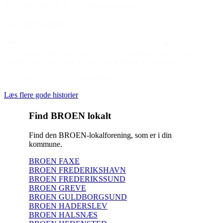
(Om støtte fra BROEN, Egmontrapporten 2021)
Mor til to piger
“Det er godt for dem, at de kan sige, at de går til svømning. At de
går til noget som andre børn. Det giver stolthed. Jeg er også blevet
gladere som mor, fordi jeg ved, at de elsker at svømme.”
(Om støtte fra BROEN Silkeborg)
Læs flere gode historier
Find BROEN lokalt
Find den BROEN-lokalforening, som er i din
kommune.
BROEN FAXE
BROEN FREDERIKSHAVN
BROEN FREDERIKSSUND
BROEN GREVE
BROEN GULDBORGSUND
BROEN HADERSLEV
BROEN HALSNÆS