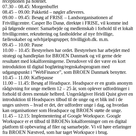
receptionen på hotellet.
07.30 – 08.45: Morgenbuffet
08.45 – 09.00: Pakketid – nøgler afleveres.
09.00 – 09.45: Besøg af FRISE – Landsorganisationen af
Frivilligcentre. Casper Bo Danø, direktør i FRISE, vil komme ind
på følgende emner: Samarbejde og medlemskab i forhold til et lokalt
frivilligcenter, rekruttering og fastholdelse af nye frivillige,
fællesskaber og selvhjælpsgrupper, frivilligjob.dk. m.m.
09.45 – 10.00: Pause
10.00 – 10.45: Bestyrelsen har ordet. Bestyrelsen har arbejdet med
strategi og handleplan for BROEN Danmark og vil gerne dele
resultatet med lokalforeningerne. Derudover vil der være en kort
introduktion til digital bogføring/regnskabsprogram med
udgangspunkt i ”WebFinance”, som BROEN Danmark benytter.
10.45 – 11.00: Kaffepause
11.00 – 11.45: Besøg af Headspace. Headspace er en gratis anonym
rådgivning for unge mellem 12 – 25 år, som oplever udfordringer i
forhold til deres mentale helbred. Ungerådgiver Heidi Quist giver en
introduktion til Headspaces tilbud til de unge og et blik ind i de
unges univers – hvad er det, der udfordrer unge i dag, og hvordan
kan organisationer som Headspace og BROEN støtte de unge.
11.45 – 12.15: Implementering af Google Workspace. Google
Workspace er et tilbud til BROENs lokalforeninger om en digital
platform til opbevaring af filer og samarbejde. Vi vil høre erfaringer
fra BROEN Næstved, som har taget Workspace i brug.