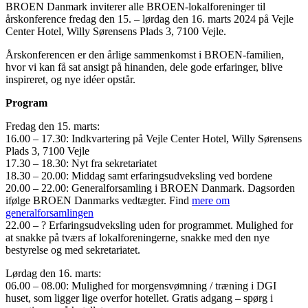
BROEN Danmark inviterer alle BROEN-lokalforeninger til
årskonference fredag den 15. – lørdag den 16. marts 2024 på Vejle
Center Hotel, Willy Sørensens Plads 3, 7100 Vejle.
Årskonferencen er den årlige sammenkomst i BROEN-familien,
hvor vi kan få sat ansigt på hinanden, dele gode erfaringer, blive
inspireret, og nye idéer opstår.
Program
Fredag den 15. marts:
16.00 – 17.30: Indkvartering på Vejle Center Hotel, Willy Sørensens
Plads 3, 7100 Vejle
17.30 – 18.30: Nyt fra sekretariatet
18.30 – 20.00: Middag samt erfaringsudveksling ved bordene
20.00 – 22.00: Generalforsamling i BROEN Danmark. Dagsorden
ifølge BROEN Danmarks vedtægter. Find
mere om
generalforsamlingen
22.00 – ? Erfaringsudveksling uden for programmet. Mulighed for
at snakke på tværs af lokalforeningerne, snakke med den nye
bestyrelse og med sekretariatet.
Lørdag den 16. marts:
06.00 – 08.00: Mulighed for morgensvømning / træning i DGI
huset, som ligger lige overfor hotellet. Gratis adgang – spørg i