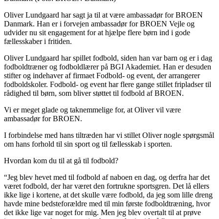
Oliver Lundgaard har sagt ja til at være ambassadør for BROEN
Danmark. Han er i forvejen ambassadør for BROEN Vejle og
udvider nu sit engagement for at hjælpe flere børn ind i gode
fællesskaber i fritiden.
Oliver Lundgaard har spillet fodbold, siden han var barn og er i dag
fodboldtræner og fodboldlærer på BGI Akademiet. Han er desuden
stifter og indehaver af firmaet Fodbold- og event, der arrangerer
fodboldskoler. Fodbold- og event har flere gange stillet fripladser til
rådighed til børn, som bliver støttet til fodbold af BROEN.
Vi er meget glade og taknemmelige for, at Oliver vil være
ambassadør for BROEN.
I forbindelse med hans tiltræden har vi stillet Oliver nogle spørgsmål
om hans forhold til sin sport og til fællesskab i sporten.
Hvordan kom du til at gå til fodbold?
“Jeg blev hevet med til fodbold af naboen en dag, og derfra har det
været fodbold, der har været den fortrukne sportsgren. Det lå ellers
ikke lige i kortene, at det skulle være fodbold, da jeg som lille dreng
havde mine bedsteforældre med til min første fodboldtræning, hvor
det ikke lige var noget for mig. Men jeg blev overtalt til at prøve