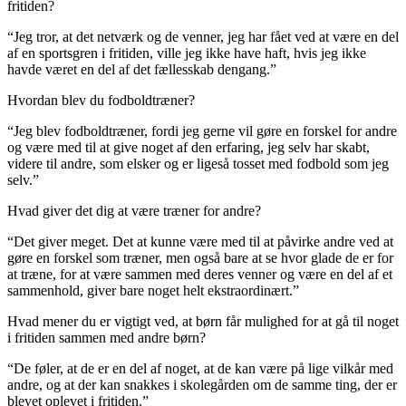
fritiden?
“Jeg tror, at det netværk og de venner, jeg har fået ved at være en del
af en sportsgren i fritiden, ville jeg ikke have haft, hvis jeg ikke
havde været en del af det fællesskab dengang.”
Hvordan blev du fodboldtræner?
“Jeg blev fodboldtræner, fordi jeg gerne vil gøre en forskel for andre
og være med til at give noget af den erfaring, jeg selv har skabt,
videre til andre, som elsker og er ligeså tosset med fodbold som jeg
selv.”
Hvad giver det dig at være træner for andre?
“Det giver meget. Det at kunne være med til at påvirke andre ved at
gøre en forskel som træner, men også bare at se hvor glade de er for
at træne, for at være sammen med deres venner og være en del af et
sammenhold, giver bare noget helt ekstraordinært.”
Hvad mener du er vigtigt ved, at børn får mulighed for at gå til noget
i fritiden sammen med andre børn?
“De føler, at de er en del af noget, at de kan være på lige vilkår med
andre, og at der kan snakkes i skolegården om de samme ting, der er
blevet oplevet i fritiden.”