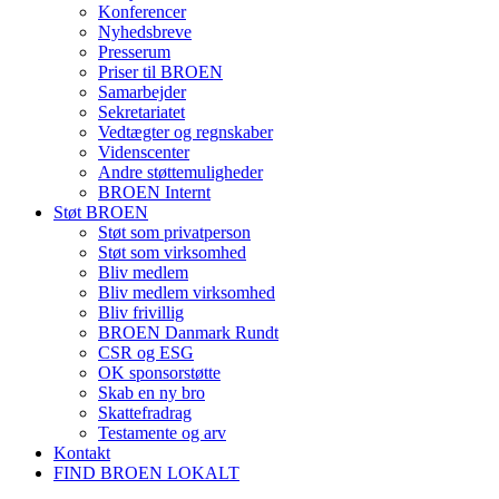
Konferencer
Nyhedsbreve
Presserum
Priser til BROEN
Samarbejder
Sekretariatet
Vedtægter og regnskaber
Videnscenter
Andre støttemuligheder
BROEN Internt
Støt BROEN
Støt som privatperson
Støt som virksomhed
Bliv medlem
Bliv medlem virksomhed
Bliv frivillig
BROEN Danmark Rundt
CSR og ESG
OK sponsorstøtte
Skab en ny bro
Skattefradrag
Testamente og arv
Kontakt
FIND BROEN LOKALT