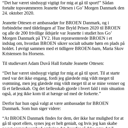
“Det har været sindssygt vigtigt for mig at gå til sport!” Sådan
fortalte topsvømmeren Jeanette Ottesen i Go’ Morgen Danmark den
24. oktober 2020.
Jeanette Ottesen er ambassadør for BROEN Danmark, og i
forbindelse med tildelingen af Tine Bryld Prisen 2020 til BROEN
og alle de 200 frivillige ildsjæle var Jeanette i studiet hos Go’
Morgen Danmark på TV2. Hun repræsenterede BROEN i et
indslag om, hvordan BROEN sikrer socialt udsatte børn en plads på
holdet. I øvrigt sammen med et tidligere BROEN-barn, Maria Skov
Kristensen fra Horsens.
Til studievært Adam Duvå Hall fortalte Jeanette Ottesen:
“Det har været sindssygt vigtigt for mig at gå til sport. Til at starte
med var det ikke engang, fordi jeg glædede mig vildt meget til
svømning, men jeg glædede mig vildt meget til at se mine venner og
få et fællesskab. Og det fællesskab gjorde i hvert fald i min situation
også, at jeg ikke kom til at hænge ud med de forkerte.”
Derfor har hun også valgt at være ambassadør for BROEN
Danmark. Som hun siger videre:
“At BROEN Danmark findes for dem, der ikke har mulighed for at
gå til sport ellers, synes jeg er helt genialt, og hvis jeg kan skabe