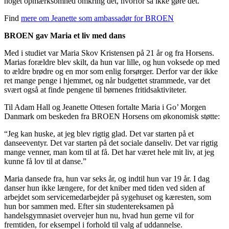
noget opmærksomhed omkring det, hvorfor så ikke gøre det.”
Find
mere om Jeanette som ambassadør for BROEN
BROEN gav Maria et liv med dans
Med i studiet var Maria Skov Kristensen på 21 år og fra Horsens.
Marias forældre blev skilt, da hun var lille, og hun voksede op med
to ældre brødre og en mor som enlig forsørger. Derfor var der ikke
ret mange penge i hjemmet, og når budgettet strammede, var det
svært også at finde pengene til børnenes fritidsaktiviteter.
Til Adam Hall og Jeanette Ottesen fortalte Maria i Go’ Morgen
Danmark om beskeden fra BROEN Horsens om økonomisk støtte:
“Jeg kan huske, at jeg blev rigtig glad. Det var starten på et
danseeventyr. Det var starten på det sociale danseliv. Det var rigtig
mange venner, man kom til at få. Det har været hele mit liv, at jeg
kunne få lov til at danse.”
Maria dansede fra, hun var seks år, og indtil hun var 19 år. I dag
danser hun ikke længere, for det kniber med tiden ved siden af
arbejdet som servicemedarbejder på sygehuset og kæresten, som
hun bor sammen med. Efter sin studentereksamen på
handelsgymnasiet overvejer hun nu, hvad hun gerne vil for
fremtiden, for eksempel i forhold til valg af uddannelse.