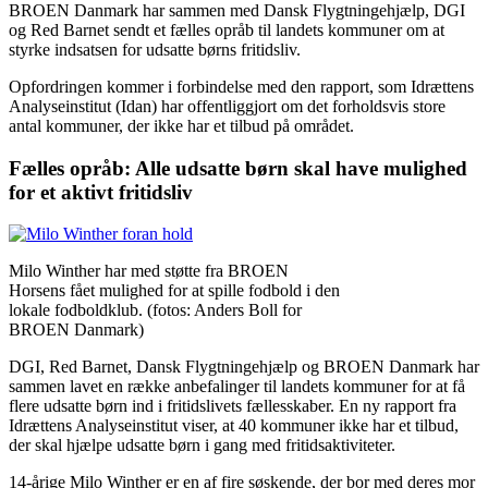
BROEN Danmark har sammen med Dansk Flygtningehjælp, DGI
og Red Barnet sendt et fælles opråb til landets kommuner om at
styrke indsatsen for udsatte børns fritidsliv.
Opfordringen kommer i forbindelse med den rapport, som Idrættens
Analyseinstitut (Idan) har offentliggjort om det forholdsvis store
antal kommuner, der ikke har et tilbud på området.
Fælles opråb: Alle udsatte børn skal have mulighed
for et aktivt fritidsliv
Milo Winther har med støtte fra BROEN
Horsens fået mulighed for at spille fodbold i den
lokale fodboldklub. (fotos: Anders Boll for
BROEN Danmark)
DGI, Red Barnet, Dansk Flygtningehjælp og BROEN Danmark har
sammen lavet en række anbefalinger til landets kommuner for at få
flere udsatte børn ind i fritidslivets fællesskaber. En ny rapport fra
Idrættens Analyseinstitut viser, at 40 kommuner ikke har et tilbud,
der skal hjælpe udsatte børn i gang med fritidsaktiviteter.
14-årige Milo Winther er en af fire søskende, der bor med deres mor