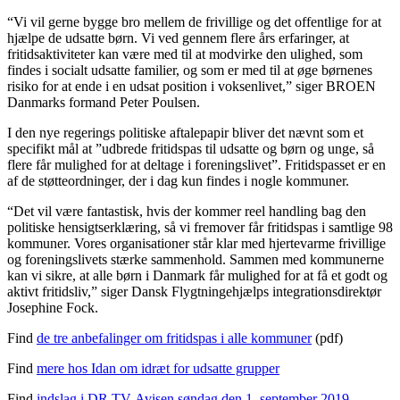
“Vi vil gerne bygge bro mellem de frivillige og det offentlige for at
hjælpe de udsatte børn. Vi ved gennem flere års erfaringer, at
fritidsaktiviteter kan være med til at modvirke den ulighed, som
findes i socialt udsatte familier, og som er med til at øge børnenes
risiko for at ende i en udsat position i voksenlivet,” siger BROEN
Danmarks formand Peter Poulsen.
I den nye regerings politiske aftalepapir bliver det nævnt som et
specifikt mål at ”udbrede fritidspas til udsatte og børn og unge, så
flere får mulighed for at deltage i foreningslivet”. Fritidspasset er en
af de støtteordninger, der i dag kun findes i nogle kommuner.
“Det vil være fantastisk, hvis der kommer reel handling bag den
politiske hensigtserklæring, så vi fremover får fritidspas i samtlige 98
kommuner. Vores organisationer står klar med hjertevarme frivillige
og foreningslivets stærke sammenhold. Sammen med kommunerne
kan vi sikre, at alle børn i Danmark får mulighed for at få et godt og
aktivt fritidsliv,” siger Dansk Flygtningehjælps integrationsdirektør
Josephine Fock.
Find
de tre anbefalinger om fritidspas i alle kommuner
(pdf)
Find
mere hos Idan om idræt for udsatte grupper
Find
indslag i DR TV-Avisen søndag den 1. september 2019