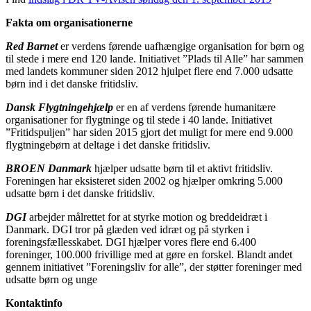
Fakta om organisationerne
Red Barnet
er verdens førende uafhængige organisation for børn og
til stede i mere end 120 lande. Initiativet ”Plads til Alle” har sammen
med landets kommuner siden 2012 hjulpet flere end 7.000 udsatte
børn ind i det danske fritidsliv.
Dansk Flygtningehjælp
er en af verdens førende humanitære
organisationer for flygtninge og til stede i 40 lande. Initiativet
”Fritidspuljen” har siden 2015 gjort det muligt for mere end 9.000
flygtningebørn at deltage i det danske fritidsliv.
BROEN Danmark
hjælper udsatte børn til et aktivt fritidsliv.
Foreningen har eksisteret siden 2002 og hjælper omkring 5.000
udsatte børn i det danske fritidsliv.
DGI
arbejder målrettet for at styrke motion og breddeidræt i
Danmark. DGI tror på glæden ved idræt og på styrken i
foreningsfællesskabet. DGI hjælper vores flere end 6.400
foreninger, 100.000 frivillige med at gøre en forskel. Blandt andet
gennem initiativet ”Foreningsliv for alle”, der støtter foreninger med
udsatte børn og unge
Kontaktinfo