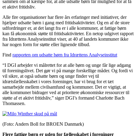
sammen om at kæmpe for, at alle udsatte børn får mulighed for at få
et aktivt fritidsliv.
Alle fire organisationer har flere års erfaringer med initiativer, der
hjælper udsatte børn i gang med fritidsaktiviteter. Og en af de store
udfordringer er, at det langt fra er i alle kommuner, at fattige børn
kan få økonomisk støtte til fritidsaktiviteter. En netop udgivet rapport
fra Idrættens Analyseinstitut viser, at 40 af landets kommuner ikke
har nogen form for støtte eller lignende tilbud.
Find
rapporten om udsatte børn fra Idrættens Analyseinstitut
“I DGI arbejder vi målrettet for at alle børn og unge får lige adgang
til foreningslivet. Det gør vi på mange forskellige måder. Og fordi vi
vil sikre, at også udsatte børn og unge finder vej til
idrætsfællesskabet i vores foreninger, har vi brug for et tæt
samarbejde mellem civilsamfund og kommuner. Det er vigtigt, at
alle kommuner bidrager ved at prioritere økonomiske ressourcer til
støtte af et aktivt fritidsliv,” siger DGI’s formand Charlotte Bach
Thomassen.
(Foto: Anders Boll for BROEN Danmark)
Flere fattige børn er uden for fællesskabet i foreninger