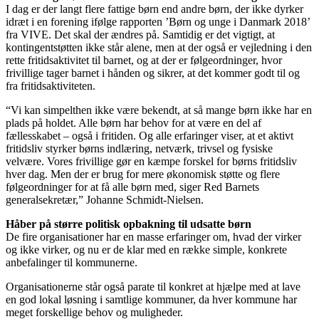
I dag er der langt flere fattige børn end andre børn, der ikke dyrker
idræt i en forening ifølge rapporten ’Børn og unge i Danmark 2018’
fra VIVE. Det skal der ændres på. Samtidig er det vigtigt, at
kontingentstøtten ikke står alene, men at der også er vejledning i den
rette fritidsaktivitet til barnet, og at der er følgeordninger, hvor
frivillige tager barnet i hånden og sikrer, at det kommer godt til og
fra fritidsaktiviteten.
“Vi kan simpelthen ikke være bekendt, at så mange børn ikke har en
plads på holdet. Alle børn har behov for at være en del af
fællesskabet – også i fritiden. Og alle erfaringer viser, at et aktivt
fritidsliv styrker børns indlæring, netværk, trivsel og fysiske
velvære. Vores frivillige gør en kæmpe forskel for børns fritidsliv
hver dag. Men der er brug for mere økonomisk støtte og flere
følgeordninger for at få alle børn med, siger Red Barnets
generalsekretær,” Johanne Schmidt-Nielsen.
Håber på større politisk opbakning til udsatte børn
De fire organisationer har en masse erfaringer om, hvad der virker
og ikke virker, og nu er de klar med en række simple, konkrete
anbefalinger til kommunerne.
Organisationerne står også parate til konkret at hjælpe med at lave
en god lokal løsning i samtlige kommuner, da hver kommune har
meget forskellige behov og muligheder.