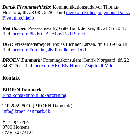
D
ansk
Flygtningehjælp:
Kommunikationsrådgiver Thomas
Helsborg, tlf. 28 98 76 28 – find
mere om Fritidspuljen hos Dansk
Flygtningehjælp
Red Barnet:
Presseansvarlig Gitte Bank Jensen, tlf. 21 55 20 45 –
find
mere om Plads til Alle hos Red Barnet
DGI:
Pressemedarbejder Tobias Eichner Larsen, tlf. 61 69 66 18 –
find
mere om Foreningsliv for alle hos DGI
BROEN Danmark:
Foreningskonsulent Henrik Nørgaard, tlf. 22
84 85 76 – find
mere om BROEN Horsens’ støtte til Milo
Kontakt
BROEN Danmark
Find kontaktinfo til lokalforening
Tlf: 2859 8010 (BROEN Danmark)
info@broen-danmark.dk
Fussingsvej 8
8700 Horsens
CVR 34773122