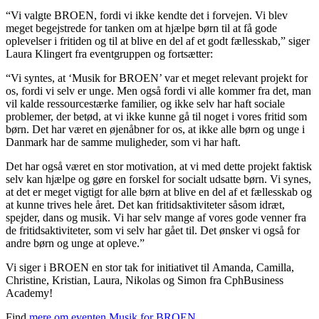
“Vi valgte BROEN, fordi vi ikke kendte det i forvejen. Vi blev
meget begejstrede for tanken om at hjælpe børn til at få gode
oplevelser i fritiden og til at blive en del af et godt fællesskab,” siger
Laura Klingert fra eventgruppen og fortsætter:
“Vi syntes, at ‘Musik for BROEN’ var et meget relevant projekt for
os, fordi vi selv er unge. Men også fordi vi alle kommer fra det, man
vil kalde ressourcestærke familier, og ikke selv har haft sociale
problemer, der betød, at vi ikke kunne gå til noget i vores fritid som
børn. Det har været en øjenåbner for os, at ikke alle børn og unge i
Danmark har de samme muligheder, som vi har haft.
Det har også været en stor motivation, at vi med dette projekt faktisk
selv kan hjælpe og gøre en forskel for socialt udsatte børn. Vi synes,
at det er meget vigtigt for alle børn at blive en del af et fællesskab og
at kunne trives hele året. Det kan fritidsaktiviteter såsom idræt,
spejder, dans og musik. Vi har selv mange af vores gode venner fra
de fritidsaktiviteter, som vi selv har gået til. Det ønsker vi også for
andre børn og unge at opleve.”
Vi siger i BROEN en stor tak for initiativet til Amanda, Camilla,
Christine, Kristian, Laura, Nikolas og Simon fra CphBusiness
Academy!
Find
mere om eventen Musik for BROEN