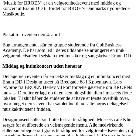
‘Musik for BROEN’ er en velgørenhedsevent med middag og
koncert af Erann DD til fordel for BROEN Danmarks nyoprettede
Musikpulje.
Plakat for eventen den 4. april
Bag arrangementet står en gruppe studerende fra CphBusiness
Academy. De har som led i deres uddannelse arrangeret en unik
velgørenhedsaften i selskab med musiker og sangskriver Erann DD.
Middag og intimkoncert uden honorar
Deltagerne i eventen får en lækker middag og en intimkoncert med
Erann DD i Designmuseet på Bredgade 68 i København. Lars
Nybroe fra BROEN Herlev vil kort fortælle gæsterne om BROENs
indsats. Derefter er lagt op til en stemningsfuld aften i museets flotte
lokaler. Til slut håber de studerende at have et første overblik over,
hvor meget deres event har samlet ind til udsatte børns deltagelse i
musikaktiviteter i fritiden.
Designmuseet stiller sin flotte festsal til rådighed. Museets café Klint
sørger for at tilberede en velsmagende menu. Alle medvirkende
stiller sin arbejdskraft gratis til rådighed for velgørenhedseventen, og
en række firmaer har sponsoreret bl.a. kildevand, kaffe og vin for at