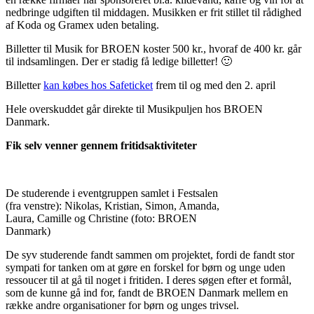
nedbringe udgiften til middagen. Musikken er frit stillet til rådighed
af Koda og Gramex uden betaling.
Billetter til Musik for BROEN koster 500 kr., hvoraf de 400 kr. går
til indsamlingen. Der er stadig få ledige billetter! 🙂
Billetter
kan købes hos Safeticket
frem til og med den 2. april
Hele overskuddet går direkte til Musikpuljen hos BROEN
Danmark.
Fik selv venner gennem fritidsaktiviteter
De studerende i eventgruppen samlet i Festsalen
(fra venstre): Nikolas, Kristian, Simon, Amanda,
Laura, Camille og Christine (foto: BROEN
Danmark)
De syv studerende fandt sammen om projektet, fordi de fandt stor
sympati for tanken om at gøre en forskel for børn og unge uden
ressoucer til at gå til noget i fritiden. I deres søgen efter et formål,
som de kunne gå ind for, fandt de BROEN Danmark mellem en
række andre organisationer for børn og unges trivsel.