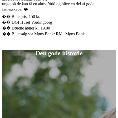
unge, så de kan få en aktiv fritid og blive en del af gode
fællesskaber ❤️
�� Billetpris: 150 kr.
�� DGI Huset Vordingborg
�� Dørene åbner kl. 19.00
��️ Billetsalg via Møns Bank: RM | Møns Bank
Den gode historie
lp giver
Vi har
den vi
 børn i
re børn i