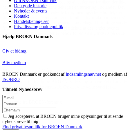
Om BROEN Danmark
 der ikke
Den gode historie
det. Det
Nyheder & events
et, der
Kontakt
ien er så
Handelsbetingelser
tige sunde
Privatlivs- og cookiepolitik
ver er
på dette
Hjælp BROEN Danmark
Giv et bidrag
Bliv medlem
BROEN Danmark er godkendt af
Indsamlingsnævnet
og medlem af
ISOBRO
l at lade
r de
Tilmeld Nyhedsbrev
Jeg accepterer, at BROEN bruger mine oplysninger til at sende
nyhedsbreve til mig
Find privatlivspolitik for BROEN Danmark