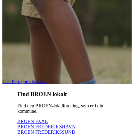
gevinster
 hænge ud
s ikke
Læs flere gode historier
or at
Find BROEN lokalt
min bror.”
Find den BROEN-lokalforening, som er i din
kommune.
BROEN FAXE
BROEN FREDERIKSHAVN
BROEN FREDERIKSSUND