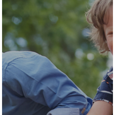
old.)
senteret
 men har
den for
 projekt
jæle og
jere