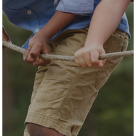
t glad for
andre
 for at
ociale