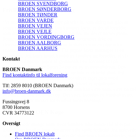
BROEN SVENDBORG
BROEN SØNDERBORG
BROEN TØNDER
BROEN VARDE
t til
BROEN VEJEN
ldre,
BROEN VEJLE
lemt.
BROEN VORDINGBORG
BROEN AALBORG
den
BROEN AARHUS
 en
t vi i
Kontakt
 Den
BROEN Danmark
Jeg
Find kontaktinfo til lokalforening
Tlf: 2859 8010 (BROEN Danmark)
re en del
info@broen-danmark.dk
ktivitet
Fussingsvej 8
8700 Horsens
CVR 34773122
Oversigt
et par
g oplevede
Find BROEN lokalt
øvler, som