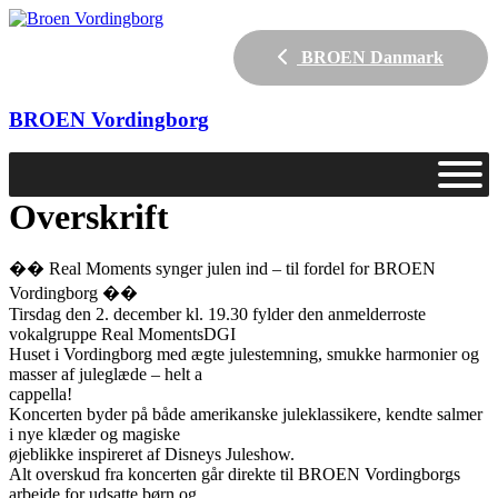
BROEN Danmark
BROEN
Vordingborg
Overskrift
�� Real Moments synger julen ind – til fordel for BROEN
Vordingborg ��
Tirsdag den 2. december kl. 19.30 fylder den anmelderroste
vokalgruppe Real MomentsDGI
Huset i Vordingborg med ægte julestemning, smukke harmonier og
masser af juleglæde – helt a
cappella!
Koncerten byder på både amerikanske juleklassikere, kendte salmer
i nye klæder og magiske
øjeblikke inspireret af Disneys Juleshow.
Alt overskud fra koncerten går direkte til BROEN Vordingborgs
arbejde for udsatte børn og