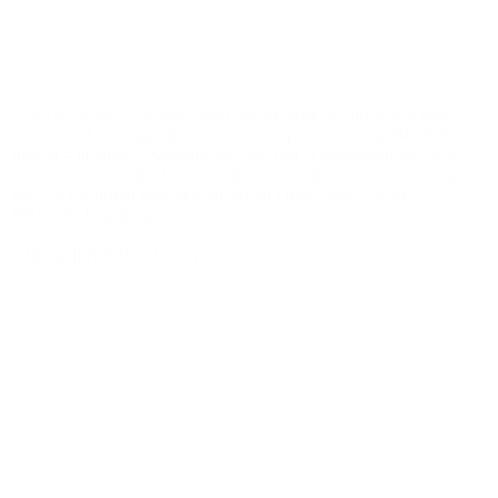
Den gode historie
Dreng på musikskole
“Han er en succeshistorie. Han har udviklet sig musikalsk intet
mindre end fremragende, som kun kan praktiseres via BROENs
tilskud – ubetinget. Samtidig har han fået et kammeratskab, som
han med sikkerhed ikke har andre steder i tilværelsen. Det har givet
ham en værdifuld base/et holdepunkt i livet. Stor respekt for
BROENs betydning.”
(Hilsen til BROEN Vejen)