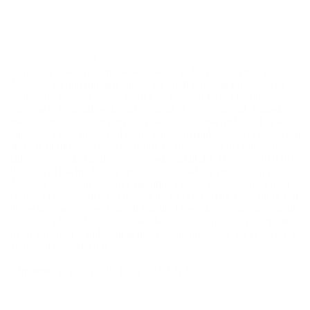
Familiebehandler i kommune
“Amanda havde massivt skolefravær, og der var bekymring for
Amanda, da hun tilbragte meget tid rundt omkring i Randers by
med andre unge, der også manglede noget at lave. Der blev
igangsat et behandlingstilbud af Randers Kommune til Amanda,
hvor en stor del var at prøve at give hende mulighed for at få sunde
interesser og samvær med andre unge. Amanda havde et ønske om
at starte til fitnesstræning med sine veninder, men det kunne ikke
lade sig gøre, da familien ikke havde råd til det. Her kom BROEN
Randers til hjælp, da den bevilgede Amanda et fitnessabonnement.
Amanda træner nu to gange ugentligt og kan være sammen med
venner i fitnesscenteret. Amanda fik lavet en vigtig U-vending i sit
liv og kommer nu også stabilt i skole. U-vendingen skyldtes hårdt
arbejde fra både Amanda og hendes forældre, men den hjælp, hun
fik af BROEN Randers til at udleve sine interesser, var uden tvivl
af af kæmpe betydning!”
(Om støtte til pige på 16 år fra BROEN Randers)