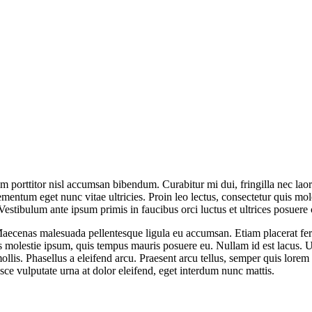
um porttitor nisl accumsan bibendum. Curabitur mi dui, fringilla nec la
lementum eget nunc vitae ultricies. Proin leo lectus, consectetur quis m
estibulum ante ipsum primis in faucibus orci luctus et ultrices posuere 
cenas malesuada pellentesque ligula eu accumsan. Etiam placerat fermen
lis molestie ipsum, quis tempus mauris posuere eu. Nullam id est lacus. U
llis. Phasellus a eleifend arcu. Praesent arcu tellus, semper quis lorem
sce vulputate urna at dolor eleifend, eget interdum nunc mattis.