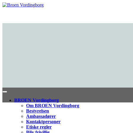
BROEN Vordingborg
Om BROEN Vordingborg
Bestyrelsen
Ambassadører
Kontaktpersoner
Etiske regler
Bliv frivillig