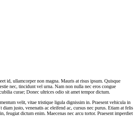
oreet id, ullamcorper non magna. Mauris at risus ipsum. Quisque
olestie nec, tincidunt vel urna. Nam non nulla nec eros congue
cubilia curae; Donec ultrices odio sit amet tempor dictum.
tum velit, vitae tristique ligula dignissim in. Praesent vehicula in
t diam justo, venenatis ac eleifend ac, cursus nec purus. Etiam at felis
 in, feugiat dictum enim. Maecenas nec arcu tortor. Praesent imperdiet