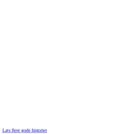
Mor til to børn
“Jeg er så taknemmelig for at have modtaget støtte fra BROEN. Nu
kan begge mine børn gå til en fritidsaktivitet, hvor de kan danne
nye netværk og opleve andre ting, end det jeg kan tilbyde dem og
have det super sjovt! Det er simpelthen så vigtigt, det I gør, så
tusind tak for jer! Kærlig hilsen en mor og hendes to vandhunde.”
(Hilsen til BROEN Randers)
Læs flere gode historier