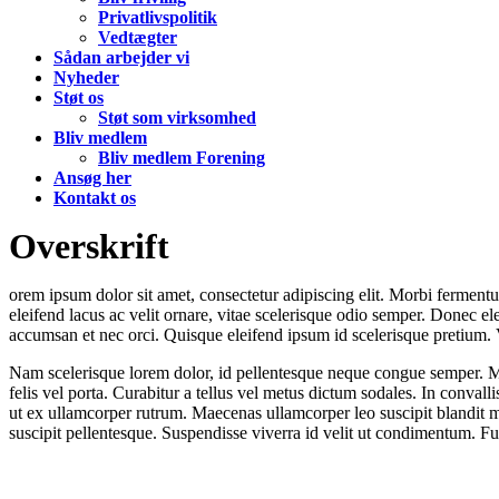
Privatlivspolitik
Vedtægter
Sådan arbejder vi
Nyheder
Støt os
Støt som virksomhed
Bliv medlem
Bliv medlem Forening
Ansøg her
Kontakt os
Overskrift
orem ipsum dolor sit amet, consectetur adipiscing elit. Morbi ferment
eleifend lacus ac velit ornare, vitae scelerisque odio semper. Donec e
accumsan et nec orci. Quisque eleifend ipsum id scelerisque pretium. V
Nam scelerisque lorem dolor, id pellentesque neque congue semper. Mae
felis vel porta. Curabitur a tellus vel metus dictum sodales. In conval
ut ex ullamcorper rutrum. Maecenas ullamcorper leo suscipit blandit mo
suscipit pellentesque. Suspendisse viverra id velit ut condimentum. Fu