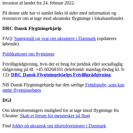
invasion af landet fra 24. februar 2022.
På denne side har vi samlet links til sider med information og
ressourcer om at tage mod ukrainske flygtninge i lokalsamfundet.
DRC Dansk Flygtningehjælp
FAQ:
Spørgsmål og svar om ukrainere i Danmark
(opdateres
løbende)
Publikationer om flygtninge
Frivilligrådgivning, hvis der er brug for juridisk eller socialfaglig
rådgivning på tlf. +45 60268101 (telefontid: mandag-fredag kl. 9-
12):
DRC Dansk Flygtningehjælps Frivilligrådgivning
NB Dansk Flygtningehjælp har den særlige
Fritidspulje, som kan
støtte flygtningebørn
DGI
Om idrætsforeningers mulighed for at tage imod flygtninge fra
Ukraine:
Skab et frirum for mennesker på flugt
Find
folder på ukrainsk om idrætsforeninger i Danmark