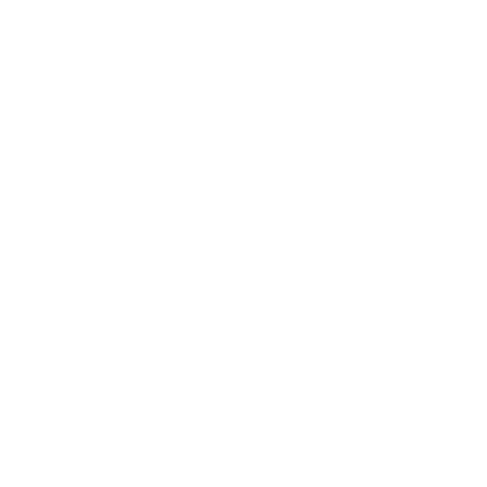
SFO-distriktsleder
k og
“Jeg vil gerne på vegne af NN søge om tilskud til et
brug for
afslutningsstævne, som håndboldklubben skal til i slutnin
 skal møde
marts. NN er en dreng, der i den grad får nogle succesopl
r dem. De
igennem sit håndbold, og her er han en del af et fællessk
r, som gør
gavner ham ind i sit skoleliv, som til tider kan være svært
ig en
meget på, at han kan få den oplevelse sammen med sine
holdkammerater, da det er med til at styrke ham.”
enhavn
(I ansøgning til BROEN Tønder)