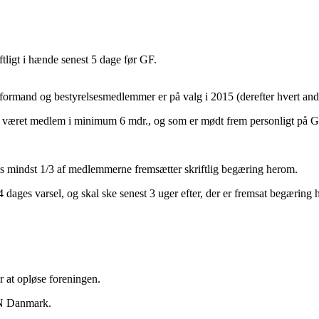
tligt i hænde senest 5 dage før GF.
formand og bestyrelsesmedlemmer er på valg i 2015 (derefter hvert ande
r været medlem i minimum 6 mdr., og som er mødt frem personligt på G
hvis mindst 1/3 af medlemmerne fremsætter skriftlig begæring herom.
4 dages varsel, og skal ske senest 3 uger efter, der er fremsat begær
r at opløse foreningen.
OEN Danmark.