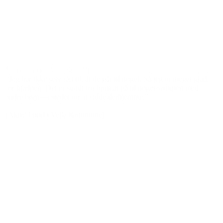
Den gode historie
Poul Nyrup Rasmussen
 et par
Poul Nyrup Rasmussen, protektor for Det Sociale Netvær
tidligere statsminister i Danmark: “Alle børn og unge har 
venskaber og brug for at være i positive fællesskaber. De
å, at der
engagerede voksne ildsjæle, som er gode rollemodeller fo
 i en
får et frirum. De bliver værdsat. Og de får nogle redskabe
 barn,
dem aktive – også når de skal vælge uddannelse og finde s
r er
plads i samfundslivet.”
at
g synes,
(Ved overrækkelsen af Børnesagsprisen til BROEN, Køb
, at der
2015)