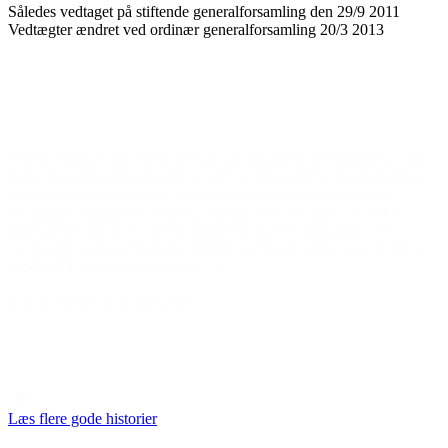
Således vedtaget på stiftende generalforsamling den 29/9 2011
Vedtægter ændret ved ordinær generalforsamling 20/3 2013
Frivillig i BROEN Køge
eligt og
“Jeg oplevede mange børn, hvor familien ikke havde råd til
 godt
fodboldstøvler til et barn, der gerne ville spille fodbold. Jeg
n.
oplevede også eksempler på, at et barn ‘arvede’ storebrors
ik. Vi
fodboldstøvler, som han var vokset ud af. Jeg oplevede ogs
var familier, der ikke havde råd til, at et barn kunne deltage
turnering i udlandet. Det gik ikke alene ud over det enkelte
men også hele holdet, der skulle afsted. Det viste mig, at de
familier, hvor økonomien er så stram, at der ikke er råd til, 
børnene kan deltage i fornuftige sunde fritidsaktiviteter. Je
det er glædeligt, at der landet over er mennesker, der mener
er behov for en særlig indsats på dette område.”
Læs flere gode historier