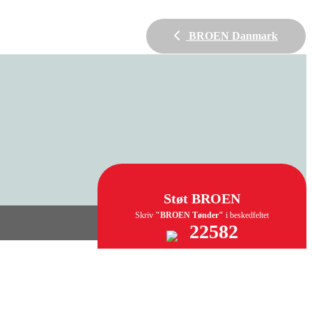
BROEN Danmark
Støt BROEN
Skriv
"BROEN Tønder"
i beskedfeltet
22582