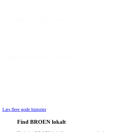
(Hilsen til BROEN Vejle)
Forælder til spejderdreng
“Tusind tak for støtten til min søn. Det har stor betydning for min sø
afspejles både herhjemme og i skolen.”
(Hilsen til BROEN Randers)
Familiebehandler i kommune
“Amanda havde massivt skolefravær, og der var bekymring for Amanda,
behandlingstilbud af Randers Kommune til Amanda, hvor en stor del v
fitnesstræning med sine veninder, men det kunne ikke lade sig gøre,
gange ugentligt og kan være sammen med venner i fitnesscenteret. Ama
hendes forældre, men den hjælp, hun fik af BROEN Randers til at udle
(Om støtte til pige på 16 år fra BROEN Randers)
Læs flere gode historier
Find BROEN lokalt