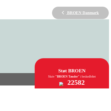
BROEN Danmark
Støt BROEN
Skriv
"BROEN Tønder"
i beskedfeltet
22582