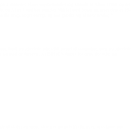
på 4 måneder. Hans sagsbehandler tog kontakt til Aktiv Fritid, og nu
b, og Aktiv Fritid har matchet Mikkel med Sonja og givet dem et 10-
får brugt noget energi, og han glæder sig til hver tirsdag.”
gang, fordi jeg glædede mig vildt meget til svømning, men jeg glædede
hænge ud med de forkerte. At BROEN findes for dem, der ikke har
år til så dyr en sport, så jeg er mega lykkelig over, at vi hørte om