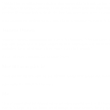
”Mikkel har en udfordring i skolen. Han passer ikke helt ind, og han 
går Mikkel til springgymnastik. Hver tirsdag henter hans frivillige
turskort til svømmehallen, da de slet ikke kan nøjes med at ses en gan
(Om samarbejde mellem Aktiv Fritid i Vejle Kommune og BROEN Ve
Jeanette Ottesen
Jeanette Ottesen, ambassadør for BROEN Danmark: “Det har været sindss
mig vildt meget til at se mine venner og få et fællesskab. Og det fæll
mulighed for at gå til sport ellers, synes jeg er helt genialt.”
(I Go’ Morgen Danmark 24. oktober 2020)
Mor til Lucas på 6 år
“Han glæder sig helt vildt og har allerede spurgt flere gange om, hvor
(Om støtte fra BROEN Horsens)
Ida
“Jeg er meget glad for ridning og meget taknemmelig over, at det kunne la
BROEN Vejle. Jeg har fortalt det til mange af mine venner, for jeg sy