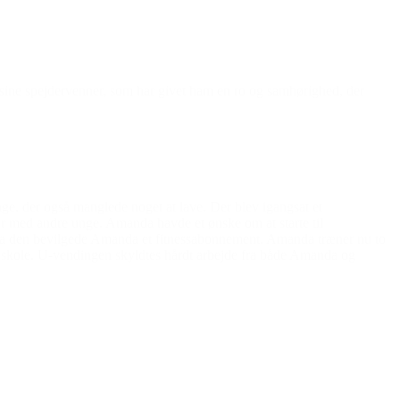
il sine spejdervenner, som har givet ham en ro og samhørighed, der
e, der også manglede noget at lave. Der blev igangsat et
r med andre unge. Amanda havde et ønske om at starte til
, da den bevilgede Amanda et fitnessabonnement. Amanda træner nu to
i skole. U-vendingen skyldtes hårdt arbejde fra både Amanda og