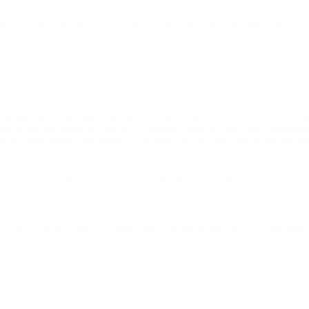
 for mig som enlig mor, og det betyder meget for min dejlige dreng at gå
g behageligt liv før. Jeg er uddannet læge og havde et godt job i vores 
for at arbejde inden for mit fag i Danmark, men det har været udfordrend
 liv, som ethvert barn ønsker. Jeg sætter pris på jeres hjælp, og jeg h
deren 7 til 12 år til henholdsvis karate, gymnastik og fodbold.)
, i alt fire dage á cirka 6-7 timer med træning, konkurrence og udendørs 
tort!”