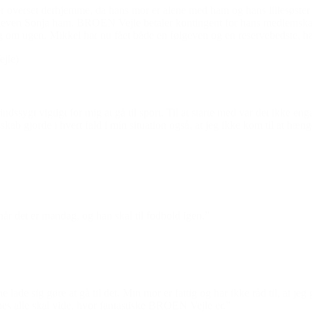
er overset derhjemme, da hans mor er alene med ham og hans lillesøster 
 følgeven Sonja ham. BROEN Vejle betaler kontingent for hans medlemska
g om ugen. Mikkel har nu fået både en følgeven og en reservebedste, han 
jle)
ygt vigtigt for mig at gå til sport. Til at starte med var det ikke en
esskab gjorde i hvert fald i min situation også, at jeg ikke kom til at 
når det er mandag, og han skal til fodbold igen.”
de sig gøre at gå til det. Min mor er fattig og har ikke råd til, at jeg g
nes alle skal vide, hvor fantastiske BROEN Vejle er.”