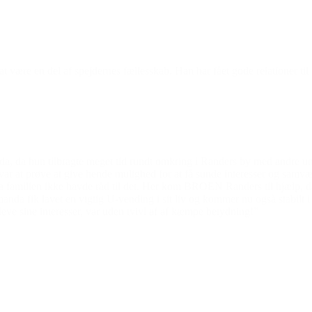
n at være en del af spejdernes fællesskab. Han har fået gode relationer t
 da hun tilbragte meget tid rundt omkring i Randers by med andre ung
ar at prøve at give hende mulighed for at få sunde interesser og samvæ
 da familien ikke havde råd til det. Her kom BROEN Randers til hjælp
nda fik lavet en vigtig U-vending i sit liv og kommer nu også stabilt 
ve sine interesser, var uden tvivl af af kæmpe betydning!”