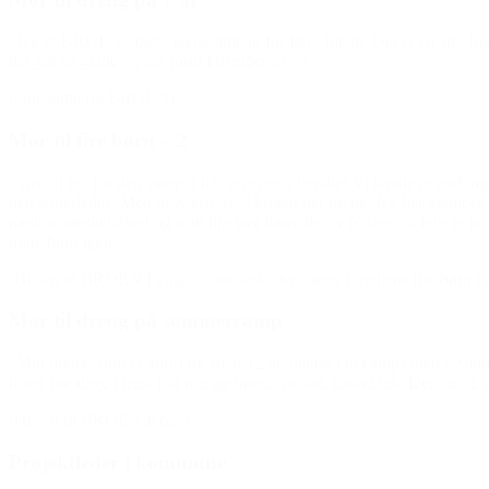
“Jeg er BROEN yderst taknemmelig for jeres hjælp. Det er en stor hjælp
det gør os glade … tak fordi I hjælper os :-)”
(Om støtte fra BROEN)
Mor til fire børn – 2
“Tusind tak for den støtte, I har givet min familie! Vi havde et godt o
helt anderledes. Men desværre stjal krigen det fra os. Jeg har kæmpet 
medmenneskelighed og som hjælper børn, der er frataget at leve et godt
mine børn igen.”
(Hilsen til BROEN Lyngby-Taarbæk, der støtter familiens fire børn i al
Mor til dreng på sommercamp
“Min dreng, som er autist og snart 12 år, deltog i to camps med e-sport
huset fire dage i træk i så mange timer. Tusind, tusind tak. Det var så s
(Hilsen til BROEN Køge)
Projektleder i kommune