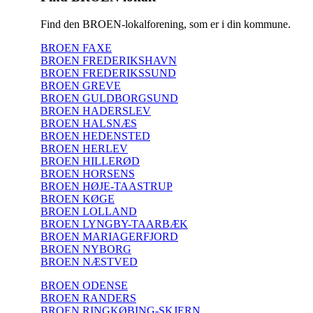
Find den BROEN-lokalforening, som er i din kommune.
BROEN FAXE
BROEN FREDERIKSHAVN
BROEN FREDERIKSSUND
BROEN GREVE
BROEN GULDBORGSUND
BROEN HADERSLEV
BROEN HALSNÆS
BROEN HEDENSTED
BROEN HERLEV
BROEN HILLERØD
BROEN HORSENS
BROEN HØJE-TAASTRUP
BROEN KØGE
BROEN LOLLAND
BROEN LYNGBY-TAARBÆK
BROEN MARIAGERFJORD
BROEN NYBORG
BROEN NÆSTVED
BROEN ODENSE
BROEN RANDERS
BROEN RINGKØBING-SKJERN