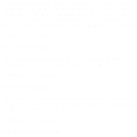
“Mine to piger, Maria og Laura, er meget glade for at gå til spejder. De
kompetencer. De mødes en gang om ugen med deres respektive grene, og 
begge piger efterhånden prøvet nogle gange. De er ‘vokset’ meget hver 
sig igennem spejderlivet. Samtidig er jeg så glad og taknemmelig for
hjælp ville det være svært at støtte op omkring deltagelse i alle de fant
(Hilsen til BROEN Halsnæs)
Mor til ridedreng
“Hans autisme og ADHD falder helt til ro, og jeg har en dreng, der ‘vo
signaler og modtage ny viden og rettelser på samme tid. Ting, han er 
(Hilsen til BROEN Halsnæs)
Mor til svømmepige
“Hej Søren! Jeg spurgte Silke i går, hvad hun selv synes hun fik ud a
Da jeg hentede hende på campen sidste år, var det en meget glad pig
trænere, de har i FSK. Mvh Anja”
(Hilsen til BROEN Halsnæs)
Maria Skov Kristensen