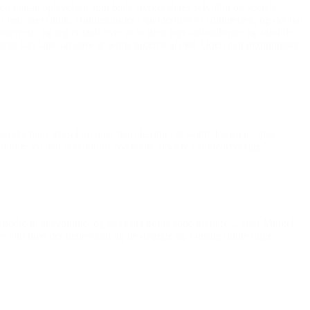
 en masse oplevelser, som både styrker deres selvtillid og sociale
ele året rundt. Højdepunktet i spejderlivet er sommerlejr, og det har
nteresse, og jeg er stolt over at se dem tage udfordringer og udvikle
vedet kan lade sig gøre at sende pigerne afsted. Uden den økonomiske
yrke hans trivsel og øger hans læring i at skulle fokusere, give
idning, vil han ikke kunne overskue at være i skole hver dag.”
v bedre til at svømme, og så er det nogle søde trænere… især Mikkel.’
er vild med det fællesskab og de dygtige og omsorgsfulde unge