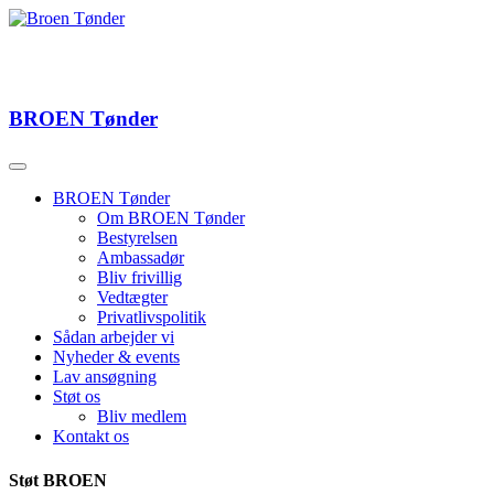
BROEN
Tønder
BROEN Tønder
Om BROEN Tønder
Bestyrelsen
Ambassadør
Bliv frivillig
Vedtægter
Privatlivspolitik
Sådan arbejder vi
Nyheder & events
Lav ansøgning
Støt os
Bliv medlem
Kontakt os
Støt BROEN