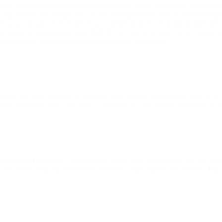
t er ikke blot en sund fritidsinteresse ude i det fri. Spejderne giver dem
udover det deltager de i en del arrangementer, ture og overnatninger h
gang, de har været afsted. Jeg er meget glad for, at de har fundet den i
, at sådan en organisation som BROEN er med til at gøre, at det overho
astiske tiltag, spejderforeningen udarbejder og tilbyder.”
kser’ for hver uge han er sammen med hesten. Ridningen er med til at st
maks udfordret med i sin skole. Uden den ro, som han får igennem sin r
f campen. Hun sagde: ‘Jeg fik nogle rigtig gode kammerater, og jeg ble
e, der mødte mig, og som havde svømmet, leget og fået nye venner. Jeg 