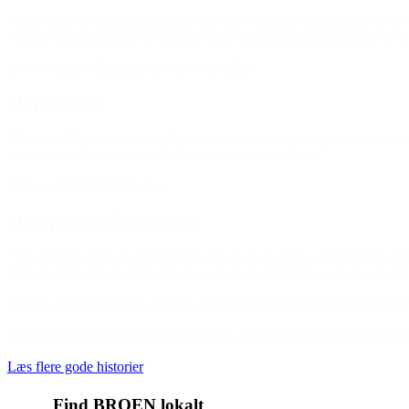
Maria Skov Kristensen, tidligere BROEN-barn og ambassadør for BROEN:
venner, man kom til at få. Det har været hele mit liv, at jeg kunne få lo
(I Go’ Morgen Danmark 24. oktober 2020)
Mor til barn
“Hej Lars! Jeg har et barn på specialskole med nogle særlige behov og 
sket uden din/jeres hjælp. Så kæmpestor tak for dig/jer.”
(Hilsen til BROEN Herlev)
Støtteperson til ung mand
“Jeg vil gerne dele en god historie om en af de unge, som har fået s
støtte har han fået muligheden for at deltage i fodbold og dermed også u
At dette har kunnet lade sig gøre, er i høj grad gjort muligt gennem jer
(AlitiKonsulenterne i hilsen til BROEN Danmark om støtte til ung elit
Læs flere gode historier
Find BROEN lokalt