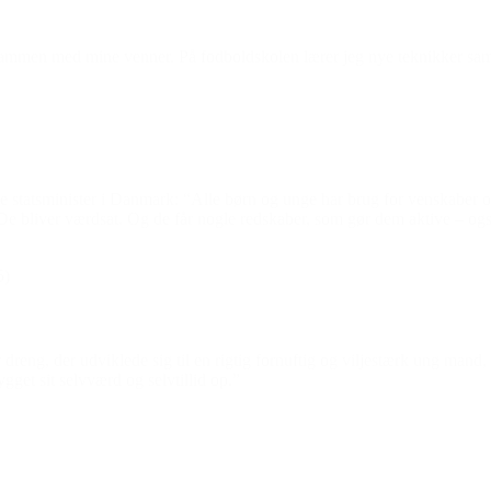
 er sammen med mine venner. På fodboldskolen lærer jeg nye teknikker sa
 statsminister i Danmark: “Alle børn og unge har brug for venskaber o
 De bliver værdsat. Og de får nogle redskaber, som gør dem aktive – ogs
5)
 dreng, der udviklede sig til en rigtig fornuftig og viljestærk ung mand, 
gget sit selvværd og selvtillid op.”