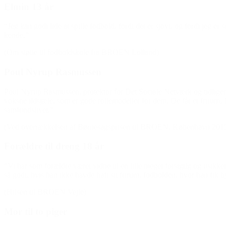
Elmin 13 år
“Jeg kan godt lide at spille fodbold, fordi det er sjovt, og fordi jeg
kende.”
(Om støtte til fodboldskole fra BROEN Lolland)
Poul Nyrup Rasmussen
Poul Nyrup Rasmussen, protektor for Det Sociale Netværk og tidligere
voksne ildsjæle, som er gode rollemodeller for dem. De får et frirum.
samfundslivet.”
(Ved overrækkelsen af Børnesagsprisen til BROEN, København 201
Forældre til dreng 18 år
“Vi har som forældre været vidne til en lille meget forsigtig og usikker
så godt, hvis han ikke havde haft sit frirum, fodbolden, hvor han fik by
(Hilsen til BROEN Vejle)
Mor til to piger