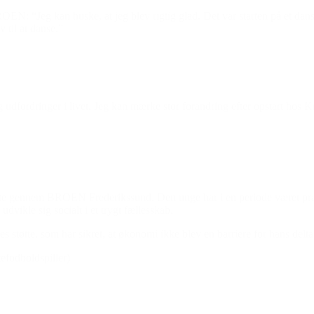
 “Jeg kan huske, at jeg blev rigtig glad. Det var starten på et dansee
v til at danse.”
udfordringer i livet. Jeg kan mærke stor forandring efter opstart hos K
tøtte gennem BROEN Frederikssund. Den unge har i en periode været præg
dvikle sig socialt i et trygt fællesskab.
es støtte, som har sikret, at økonomi ikke blev en barriere for hans delta
efodboldspiller)