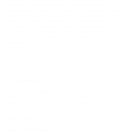
Kommune: “I min hverdag oplever jeg den livsglæde, det giver børn
og deres familier at få hjælp fra BROEN. Mange børn får ikke
opfyldt deres drøm om at kunne dyrke en fritidsinteresse, fordi deres
forældre ikke har plads i budgettet til et foreningsmedlemskab. Her
bygger BROEN virkelig bro. Jeg har set de fantastiske
ansigtsudtryk, det giver, når ”lillePeter” møder ”frivilligPeter” fra
BROEN i den lokale sportsforretning. Inklusion i en aktivitet drevet
af frivillige ildsjæle, som ”vil” børnene, rykker virkelig noget hos
den enkelte.”
(Interview, samarbejdsmøde, Køge 2014)
Mor til ridepige
“Jeres støtte er altafgørende. Det ville ikke kunne lade sig gøre uden.
Hun er så glad for ridning, at hun ikke snakker om andet – ‘hest,
hest og mere hest’ 🙂 Vi er bare så taknemmelig over for jeres
hjælp!”
(Hilsen til BROEN Halsnæs)
Ronni, far til to børn