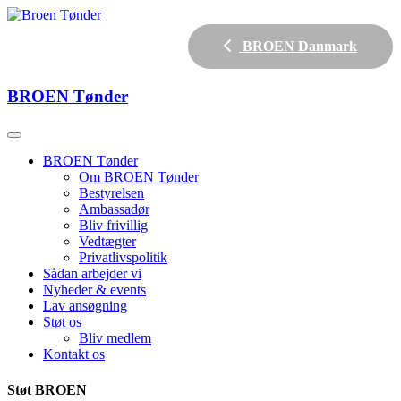
BROEN Danmark
BROEN
Tønder
BROEN Tønder
Om BROEN Tønder
Bestyrelsen
Ambassadør
Bliv frivillig
Vedtægter
Privatlivspolitik
Sådan arbejder vi
Nyheder & events
Lav ansøgning
Støt os
Bliv medlem
Kontakt os
Støt BROEN