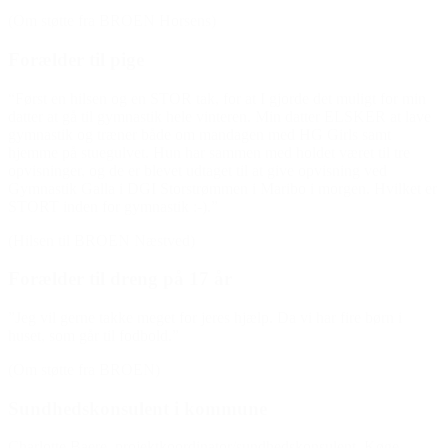
(Om støtte fra BROEN Horsens)
Forælder til pige
“Først en hilsen og en STOR tak, for at I gjorde det muligt for min
datter at gå til gymnastik hele vinteren. Min datter ELSKER at lave
gymnastik og træner både om mandagen med HG Girls samt
hjemme på stuegulvet. Hun har sammen med holdet været til tre
opvisninger, og de er blevet udtaget til at give opvisning ved
Gymnastik Galla i DGI Storstrømmen i Maribo i morgen. Hvilket er
STORT inden for gymnastik :-).”
(Hilsen til BROEN Næstved)
Forælder til dreng på 17 år
”Jeg vil gerne takke meget for jeres hjælp. Da vi har fire børn i
huset, som går til fodbold.”
(Om støtte fra BROEN)
Sundhedskonsulent i kommune
Charlotte Baere, projektkoordinator/sundhedskonsulent, Køge