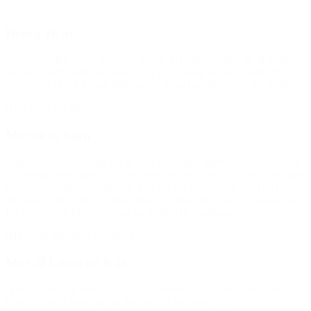
Dreng 10 år
“Synes det har været dejligt at kunne få noget ‘rigtigt’ tøj til fodbold.
Det har været godt at kunne få lov til at prøve nogle forskellige
aktiviteter, så jeg kunne finde ud af, hvad jeg allerhelst ville gå til.”
(Om støtte fra BROEN)
Mor til to børn
“Jeg er så taknemmelig for at have modtaget støtte fra BROEN. Nu
kan begge mine børn gå til en fritidsaktivitet, hvor de kan danne nye
netværk og opleve andre ting, end det jeg kan tilbyde dem og have
det super sjovt! Det er simpelthen så vigtigt, det I gør, så tusind tak
for jer! Kærlig hilsen en mor og hendes to vandhunde.”
(Hilsen til BROEN Randers)
Mor til Lucas på 6 år
“Han glæder sig helt vildt og har allerede spurgt flere gange om,
hvornår det er mandag, og han skal til fodbold igen.”