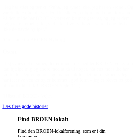
“Jeg har stået og tænkt: ‘Puha, jeg synes ikke, jeg har en krone’. Og
var de ikke trådt til, var det ikke sikkert, at børnene kunne fortsætte.
På den måde har BROEN været en kæmpe gevinst, og jeg er dem
evigt taknemmelig. Jeg ved ikke, hvor vi havde været i dag, hvis
ikke de havde hjulpet.”
(Om støtte fra BROEN Nyborg)
Oscar
“Jeg synes det er super, der er noget, der hedder BROEN Vejle, som
kan hjælpe mig og andre med at gå til noget, når ens mor ikke har
råd til det. Jeg vil gerne sige mange tak for det og for skoene. Jeg
har fået nye venner og er kommet i god form – jeg er blevet ret god
til håndbold. Tak!!! BROEN Vejle !!! :-)”
(Hilsen til BROEN Vejle)
Læs flere gode historier
Find BROEN lokalt
Find den BROEN-lokalforening, som er i din
kommune.