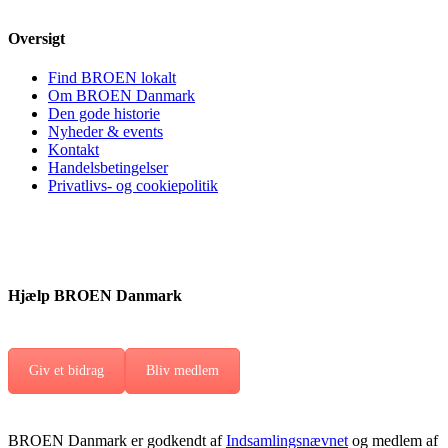
Oversigt
Find BROEN lokalt
Om BROEN Danmark
Den gode historie
Nyheder & events
Kontakt
Handelsbetingelser
Privatlivs- og cookiepolitik
Hjælp BROEN Danmark
Giv et bidrag
Bliv medlem
BROEN Danmark er godkendt af
Indsamlingsnævnet
og medlem af