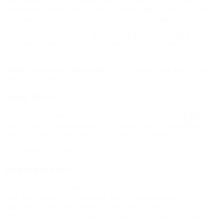
været præget af angst og haft svært ved at indgå i fællesskaber.
Gennem jeres støtte har han fået muligheden for at deltage i fodbold
og dermed også udvikle sig socialt i et trygt fællesskab.
At dette har kunnet lade sig gøre, er i høj grad gjort muligt gennem
jeres støtte, som har sikret, at økonomi ikke blev en barriere for hans
deltagelse.”
(AlitiKonsulenterne i hilsen til BROEN Danmark om støtte til ung
elitefodboldspiller)
Dreng 10 år
“Synes det har været dejligt at kunne få noget ‘rigtigt’ tøj til fodbold.
Det har været godt at kunne få lov til at prøve nogle forskellige
aktiviteter, så jeg kunne finde ud af, hvad jeg allerhelst ville gå til.”
(Om støtte fra BROEN)
Mor til fire børn
“Tusind tak for den støtte, I har givet min familie. Jeres hjælp giver
mine børn glæde og får dem til at føle sig som andre børn. Vi har
haft mange dage, hvor vi ikke har haft penge til mad, og siden vi
kom til Danmark, har jeg købt brugt tøj og sportstøj til mine børn i