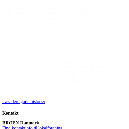
grundlæggende optaget af at samle viden om initiativer, der rent
faktisk hjælper udsatte. Det her er et klassisk eksempel på mødet
mellem frivillige og mennesker, der måske er på vej ud over kanten.
BROEN viser, at det har en positiv afsmittende effekt på unges
dannelse og uddannelse, når de har et sundt og meningsfuldt
fritidsliv.”
(Ved besøg hos BROEN i Køge den 23. maj 2016)
Ida
“Jeg er meget glad for ridning og meget taknemmelig over, at det
kunne lade sig gøre at gå til det. Min mor er fattig og har ikke råd til,
at jeg går til så dyr en sport, så jeg er mega lykkelig over, at vi hørte
om BROEN Vejle. Jeg har fortalt det til mange af mine venner, for
jeg synes alle skal vide, hvor fantastiske BROEN Vejle er.”
(Hilsen til BROEN Vejle)
Læs flere gode historier
Kontakt
BROEN Danmark
Find kontaktinfo til lokalforening