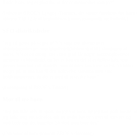
Røde Kors. Jeg er glad for, at der er mennesker som jer!”
(Hilsen til BROEN Lyngby-Taarbæk, der støtter familiens fire børn i
alderen 7 til 12 år til henholdsvis karate, gymnastik og fodbold.)
SFO-distriktsleder
“Jeg vil gerne på vegne af NN søge om tilskud til et
afslutningsstævne, som håndboldklubben skal til i slutningen af
marts. NN er en dreng, der i den grad får nogle succesoplevelser
igennem sit håndbold, og her er han en del af et fællesskab, som
gavner ham ind i sit skoleliv, som til tider kan være svært. Vi håber
meget på, at han kan få den oplevelse sammen med sine
holdkammerater, da det er med til at styrke ham.”
(I ansøgning til BROEN Tønder)
Mor til tre børn
“Jeg gik ikke selv til sport, da jeg var barn, og jeg kan godt huske, at
jeg følte mig lidt udenfor, når de andre havde været til stævner og
snakkede om det bagefter. Så stod man bare der.”
(Om støtte til barn gennem BROEN-forening)