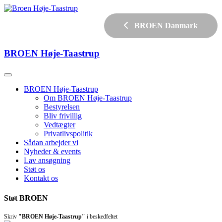
BROEN Danmark
BROEN
Høje-Taastrup
BROEN Høje-Taastrup
Om BROEN Høje-Taastrup
Bestyrelsen
Bliv frivillig
Vedtægter
Privatlivspolitik
Sådan arbejder vi
Nyheder & events
Lav ansøgning
Støt os
Kontakt os
Støt BROEN
Skriv
"BROEN Høje-Taastrup"
i beskedfeltet