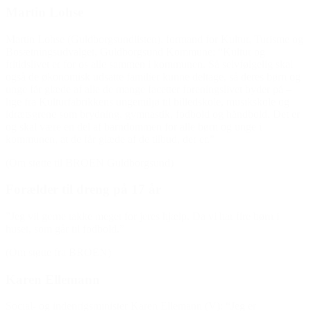
Martin Lohse
Martin Lohse (Guldborgsundlisten), formand for Kultur, Turisme og
Bosætningsudvalget, Guldborgsund Kommune: “Kultur og
fritidslivet er for os alle sammen i kommunen. Så selvfølgelig skal
også de økonomisk udsatte familier kunne deltage, så deres børn og
unge får glæde af alle de mange facetter foreningslivet byder på –
lige fra Kulturfabrikkens ungemiljø til billedskole, musikskole og
idrætsgrene som brydning, gymnastik, fodbold og håndbold. Det er
og skal være en del af barndommen for alle børn og unge i
kommunen, at de får glæde af de tilbud, der er.”
(Om støtte til BROEN Guldborgsund)
Forælder til dreng på 17 år
”Jeg vil gerne takke meget for jeres hjælp. Da vi har fire børn i
huset, som går til fodbold.”
(Om støtte fra BROEN)
Karen Ellemann
Social- og indenrigsminister Karen Ellemann (V): “Jeg er