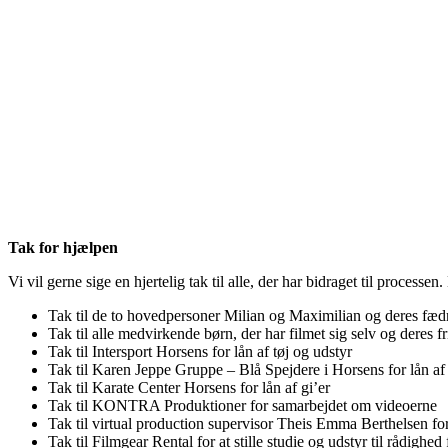
Tak for hjælpen
Vi vil gerne sige en hjertelig tak til alle, der har bidraget til processen
Tak til de to hovedpersoner Milian og Maximilian og deres fædre 
Tak til alle medvirkende børn, der har filmet sig selv og deres fri
Tak til
Intersport Horsens
for lån af tøj og udstyr
Tak til
Karen Jeppe Gruppe – Blå Spejdere i Horsens
for lån af
Tak til
Karate Center Horsens
for lån af gi’er
Tak til
KONTRA Produktioner
for samarbejdet om videoerne
Tak til virtual production supervisor Theis Emma Berthelsen for
Tak til
Filmgear Rental
for at stille studie og udstyr til rådighed