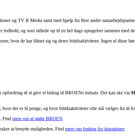
er og TV R Media samt med hjælp fra flere andre samarbejdspartnere
ler fodbold, og som stillede op til en hel dags optagelser sammen med 
oer, hvor de har filmet sig og deres fritidsaktiviteter. Ingen af disse b
fordring til at give et bidrag til BROENs indsats. Det kan ske via
M
, hvor der er få penge, og hvor fritidsaktiviteter ofte må vælges fra til 
g. Find
mere om at støtte BROEN
nsker at benytte muligheden. Find
mere om fradrag for donationer