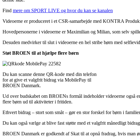
Find
mere om SPORT LIVE og hvor du kan se kanalen
Videoerne er produceret i et CSR-samarbejde med KONTRA Produktion
Hovedpersonerne i videoerne er
Maximilian
og
Milian, som selv spil
Desuden medvirker til slut i videoerne en hel stribe børn med selfievide
Støt BROEN til at hjælpe flere børn
Du kan scanne denne QR-kode med din telefon
for at give et valgfrit bidrag via MobilePay til
BROEN Danmark.
Ud over budskabet om BROENs formål indeholder videoerne også en op
flere børn ud til aktiviteter i fritiden.
Ethvert bidrag – stort som småt – gør en stor forskel for børn i familier
Du kan også vælge at blive fast støtte med et valgfrit månedligt bidra
BROEN Danmark er godkendt af Skat til at opnå fradrag, hvis man ø