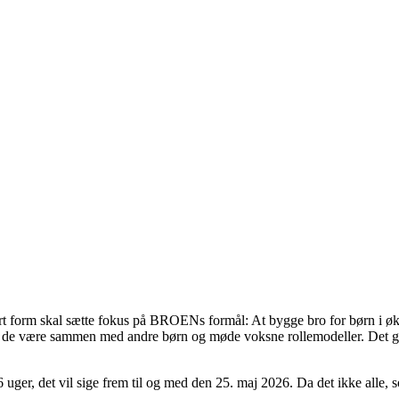
rt form skal sætte fokus på BROENs formål: At bygge bro for børn i økono
kan de være sammen med andre børn og møde voksne rollemodeller. Det g
er, det vil sige frem til og med den 25. maj 2026. Da det ikke alle, 