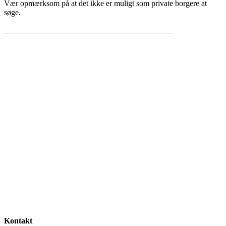
Vær opmærksom på at det ikke er muligt som private borgere at
søge.
__________________________________________
Kontakt