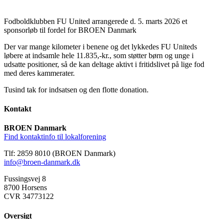
Fodboldklubben FU United arrangerede d. 5. marts 2026 et
sponsorløb til fordel for BROEN Danmark
Der var mange kilometer i benene og det lykkedes FU Uniteds
løbere at indsamle hele 11.835,-kr., som støtter børn og unge i
udsatte positioner, så de kan deltage aktivt i fritidslivet på lige fod
med deres kammerater.
Tusind tak for indsatsen og den flotte donation.
Kontakt
BROEN Danmark
Find kontaktinfo til lokalforening
Tlf: 2859 8010 (BROEN Danmark)
info@broen-danmark.dk
Fussingsvej 8
8700 Horsens
CVR 34773122
Oversigt