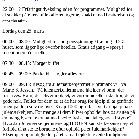
22.00 – ? Erfaringsudveksling uden for programmet. Mulighed for
at snakke på tværs af lokalforeningerne, snakke med bestyrelsen og
sekretariatet.
Lørdag den 25. marts:
06.00 – 08.00: Mulighed for morgensvømning / træning i DGI
huset, som ligger lige overfor hotellet. Gratis adgang – spørg i
receptionen på hotellet.
07.30 – 08.45: Morgenbuffet
08.45 – 09.00: Pakketid – nøgler afleveres.
09.00 – 09.45: Besøg fra Julemærkehjemmet Fjordmark v/ Eva
Marie S. Jessen. ”På julemærkehjemmene hjælper vi børn, der
mistrives. Børn, der bliver mobbet, er ensomme eller ikke tror, de er
gode nok. Fælles for dem er, at de har brug for hjælp til at genfinde
troen på dem selv og livet. Knap 1000 børn får hvert år hjælp på et
julemærkehjem. For mange af dem bliver opholdet hos os starten på
en ny og lysere hverdag med bedre fysik, mental og social styrke”.
Hvordan Julemærkehjemmene og BROEN kan styrke samarbejdet i
forhold til at støtte børnene efter ophold på et Julemærkehjem?
Eksempler og muligheder på et samarbejde til glæde for børnene.