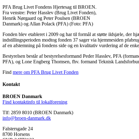
PFA Brug Livet Fondens Hjertesag til BROEN.
Fra venstre: Peter Hasslev (Brug Livet Fonden),
Henrik Nørgaard og Peter Poulsen (BROEN
Danmark) og Allan Polack (PFA) (Foto: PFA)
Fonden blev etableret i 2009 og har til formål at støtte ildsjæle, der h
indstillingsperioden modtog fonden 37 sager via hjemmesiden pfabrugliv
af en afstemning på fondens side og en kvalitativ vurdering af de enke
Bestyrelsen består af bestyrelsesformand Peder Hasslev, PFA (form
PFA), og Lone Engberg Thomsen, fhv. formand Teknisk Landsforbu
Find
mere om PFA Brug Livet Fonden
Kontakt
BROEN Danmark
Find kontaktinfo til lokalforening
Tlf: 2859 8010 (BROEN Danmark)
info@broen-danmark.dk
Falstersgade 24
8700 Horsens