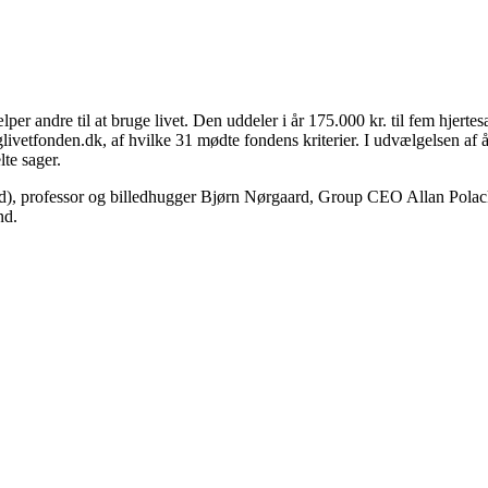
jælper andre til at bruge livet. Den uddeler i år 175.000 kr. til fem hjer
etfonden.dk, af hvilke 31 mødte fondens kriterier. I udvælgelsen af året
lte sager.
and), professor og billedhugger Bjørn Nørgaard, Group CEO Allan Pol
nd.