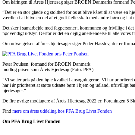
Om kåringen til Årets Hjertesag siger BROEN Danmarks formand Pet
“Det er en stor glæde og stolthed for os at blive kåret til at være en hj
værdien i at blive en del af et godt fællesskab med andre børn og i at
Det sker i samarbejde med fagpersoner i kommunen og frivillige i det 
nødvendigt udstyr. Derfor er det en dejlig anerkendelse til alle vores fr
Om udvælgelsen af årets hjertesager siger Peder Hasslev, der er for
Peter Poulsen, formand for BROEN Danmark,
modtog prisen som Årets Hjertesag (Foto: PFA)
“Vi sætter pris på den høje kvalitet i ansøgningerne. Vi har prioriteret 
har i år prioriteret at støtte udsatte børn i hjem og udland, ufrivilli
hjertesager.”
De fire øvrige modtagere af Årets Hjertesag 2022 er: Foreningen 5 
Find
mere om årets uddeling hos PFA Brug Livet Fonden
Om PFA Brug Livet Fonden