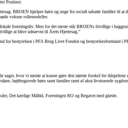
er Poulsen:
ertesag. BROEN hjælper børn og unge fra socialt udsatte familier til at delt
 møde voksne rollemodeller.
lokale foreningsliv. Men for det meste står BROENs frivillige i baggrun
ivillige at blive udnævnt til Årets Hjertesag.”
mand for bestyrelsen i PFA Brug Livet Fonden og bestyrelsesformand i 
de sager, hvor vi mente at kunne gøre den største forskel for ildsjælene de
gt barnløse, højtbegavede børn samt familier ramt af akut livstruende sy
Skoler, Det kærlige Måltid, Foreningen RO og Begavet med glæde.