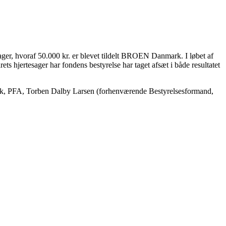
tesager, hvoraf 50.000 kr. er blevet tildelt BROEN Danmark. I løbet af
s hjertesager har fondens bestyrelse har taget afsæt i både resultatet
ack, PFA, Torben Dalby Larsen (forhenværende Bestyrelsesformand,