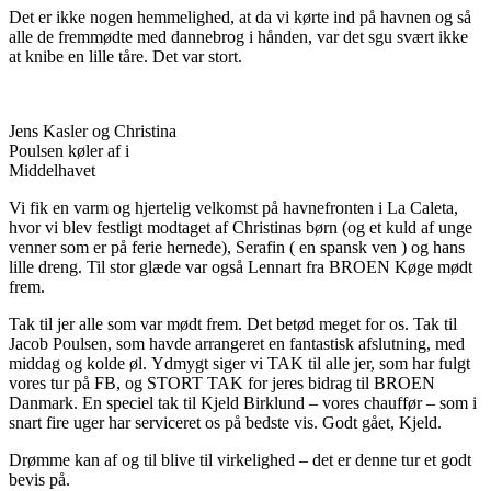
Det er ikke nogen hemmelighed, at da vi kørte ind på havnen og så
alle de fremmødte med dannebrog i hånden, var det sgu svært ikke
at knibe en lille tåre. Det var stort.
Jens Kasler og Christina
Poulsen køler af i
Middelhavet
Vi fik en varm og hjertelig velkomst på havnefronten i La Caleta,
hvor vi blev festligt modtaget af Christinas børn (og et kuld af unge
venner som er på ferie hernede), Serafin ( en spansk ven ) og hans
lille dreng. Til stor glæde var også Lennart fra BROEN Køge mødt
frem.
Tak til jer alle som var mødt frem. Det betød meget for os. Tak til
Jacob Poulsen, som havde arrangeret en fantastisk afslutning, med
middag og kolde øl. Ydmygt siger vi TAK til alle jer, som har fulgt
vores tur på FB, og STORT TAK for jeres bidrag til BROEN
Danmark. En speciel tak til Kjeld Birklund – vores chauffør – som i
snart fire uger har serviceret os på bedste vis. Godt gået, Kjeld.
Drømme kan af og til blive til virkelighed – det er denne tur et godt
bevis på.