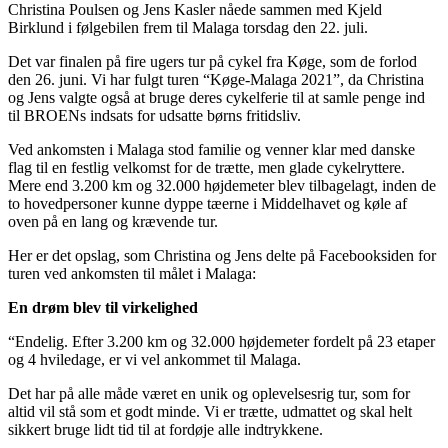
Christina Poulsen og Jens Kasler nåede sammen med Kjeld
Birklund i følgebilen frem til Malaga torsdag den 22. juli.
Det var finalen på fire ugers tur på cykel fra Køge, som de forlod
den 26. juni. Vi har fulgt turen “Køge-Malaga 2021”, da Christina
og Jens valgte også at bruge deres cykelferie til at samle penge ind
til BROENs indsats for udsatte børns fritidsliv.
Ved ankomsten i Malaga stod familie og venner klar med danske
flag til en festlig velkomst for de trætte, men glade cykelryttere.
Mere end 3.200 km og 32.000 højdemeter blev tilbagelagt, inden de
to hovedpersoner kunne dyppe tæerne i Middelhavet og køle af
oven på en lang og krævende tur.
Her er det opslag, som Christina og Jens delte på Facebooksiden for
turen ved ankomsten til målet i Malaga:
En drøm blev til virkelighed
“Endelig. Efter 3.200 km og 32.000 højdemeter fordelt på 23 etaper
og 4 hviledage, er vi vel ankommet til Malaga.
Det har på alle måde været en unik og oplevelsesrig tur, som for
altid vil stå som et godt minde. Vi er trætte, udmattet og skal helt
sikkert bruge lidt tid til at fordøje alle indtrykkene.