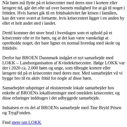
Når børn må flytte på et krisecenter med deres mor i kortere eller
længere tid, går det ofte ud over barnets mulighed for at gå til noget i
fritiden. Hvis barnet gik til en fritidsaktivitet før krisen i familien,
kan det være svært at fortsætte, hvis krisecentret ligger i en anden by
eller et helt andet sted i landet.
Dertil kommer det store brud i hverdagen som et ophold på et
krisecenter ofte er for børn, og at det kan være vanskeligt at
opretholde noget, der bare ligner en normal hverdag med skole og
fritidsliv.
Derfor har BROEN Dannmark indgået et nyt samarbejde med
LOKK – Landsorganisation af Kvindekrisecentre. Ifølge LOKK var
der i 2020 ca. 2.000 børn og unge, som tilbragte kortere eller
længere tid på et krisecenter med deres mor. Med samarbejdet vil vi
bygge bro til en aktiv fritid for nogle af disse børn.
Samarbejdet udspringer af eksisterende lokale samarbejder hos
enkelte af BROENs lokalforeninger med områdets krisecenter, og
disse erfaringer inddrages i det udbyggede samarbejde.
Indsatsen er en del af BROENs samarbejde med Tine Bryld Prisen
og TrygFonden.
Find
mere om LOKK