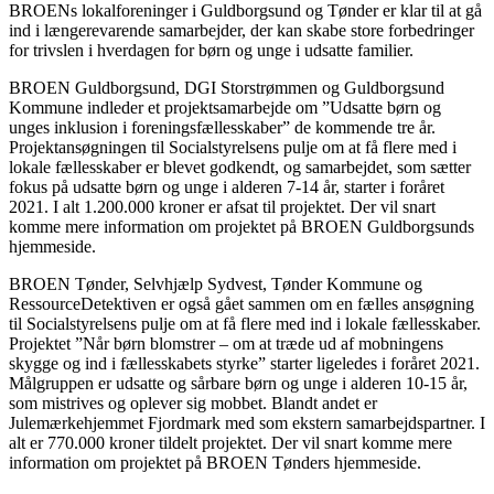
BROENs lokalforeninger i Guldborgsund og Tønder er klar til at gå
ind i længerevarende samarbejder, der kan skabe store forbedringer
for trivslen i hverdagen for børn og unge i udsatte familier.
BROEN Guldborgsund, DGI Storstrømmen og Guldborgsund
Kommune indleder et projektsamarbejde om ”Udsatte børn og
unges inklusion i foreningsfællesskaber” de kommende tre år.
Projektansøgningen til Socialstyrelsens pulje om at få flere med i
lokale fællesskaber er blevet godkendt, og samarbejdet, som sætter
fokus på udsatte børn og unge i alderen 7-14 år, starter i foråret
2021. I alt 1.200.000 kroner er afsat til projektet. Der vil snart
komme mere information om projektet på BROEN Guldborgsunds
hjemmeside.
BROEN Tønder, Selvhjælp Sydvest, Tønder Kommune og
RessourceDetektiven er også gået sammen om en fælles ansøgning
til Socialstyrelsens pulje om at få flere med ind i lokale fællesskaber.
Projektet ”Når børn blomstrer – om at træde ud af mobningens
skygge og ind i fællesskabets styrke” starter ligeledes i foråret 2021.
Målgruppen er udsatte og sårbare børn og unge i alderen 10-15 år,
som mistrives og oplever sig mobbet. Blandt andet er
Julemærkehjemmet Fjordmark med som ekstern samarbejdspartner. I
alt er 770.000 kroner tildelt projektet. Der vil snart komme mere
information om projektet på BROEN Tønders hjemmeside.