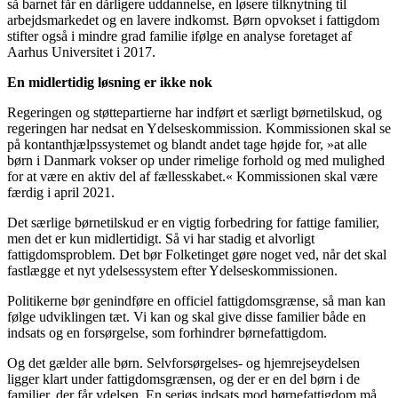
så barnet får en dårligere uddannelse, en løsere tilknytning til
arbejdsmarkedet og en lavere indkomst. Børn opvokset i fattigdom
stifter også i mindre grad familie ifølge en analyse foretaget af
Aarhus Universitet i 2017.
En midlertidig løsning er ikke nok
Regeringen og støttepartierne har indført et særligt børnetilskud, og
regeringen har nedsat en Ydelseskommission. Kommissionen skal se
på kontanthjælpssystemet og blandt andet tage højde for, »at alle
børn i Danmark vokser op under rimelige forhold og med mulighed
for at være en aktiv del af fællesskabet.« Kommissionen skal være
færdig i april 2021.
Det særlige børnetilskud er en vigtig forbedring for fattige familier,
men det er kun midlertidigt. Så vi har stadig et alvorligt
fattigdomsproblem. Det bør Folketinget gøre noget ved, når det skal
fastlægge et nyt ydelsessystem efter Ydelseskommissionen.
Politikerne bør genindføre en officiel fattigdomsgrænse, så man kan
følge udviklingen tæt. Vi kan og skal give disse familier både en
indsats og en forsørgelse, som forhindrer børnefattigdom.
Og det gælder alle børn. Selvforsørgelses- og hjemrejseydelsen
ligger klart under fattigdomsgrænsen, og der er en del børn i de
familier, der får ydelsen. En seriøs indsats mod børnefattigdom må