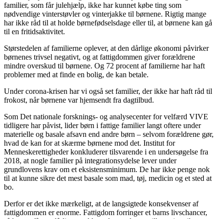
familier, som får julehjælp, ikke har kunnet købe ting som
nødvendige vinterstøvler og vinterjakke til børnene. Rigtig mange
har ikke råd til at holde børnefødselsdage eller til, at børnene kan gå
til en fritidsaktivitet.
Størstedelen af familierne oplever, at den dårlige økonomi påvirker
børnenes trivsel negativt, og at fattigdommen giver forældrene
mindre overskud til børnene. Og 72 procent af familierne har haft
problemer med at finde en bolig, de kan betale.
Under corona-krisen har vi også set familier, der ikke har haft råd til
frokost, når børnene var hjemsendt fra dagtilbud.
Som Det nationale forsknings- og analysecenter for velfærd VIVE
tidligere har påvist, lider børn i fattige familier langt oftere under
materielle og basale afsavn end andre børn – selvom forældrene gør,
hvad de kan for at skærme børnene mod det. Institut for
Menneskerettigheder konkluderer tilsvarende i en undersøgelse fra
2018, at nogle familier på integrationsydelse lever under
grundlovens krav om et eksistensminimum. De har ikke penge nok
til at kunne sikre det mest basale som mad, tøj, medicin og et sted at
bo.
Derfor er det ikke mærkeligt, at de langsigtede konsekvenser af
fattigdommen er enorme. Fattigdom forringer et barns livschancer,