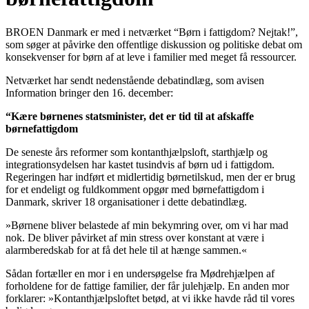
BROEN Danmark er med i netværket “Børn i fattigdom? Nejtak!”,
som søger at påvirke den offentlige diskussion og politiske debat om
konsekvenser for børn af at leve i familier med meget få ressourcer.
Netværket har sendt nedenstående debatindlæg, som avisen
Information bringer den 16. december:
“Kære børnenes statsminister, det er tid til at afskaffe
børnefattigdom
De seneste års reformer som kontanthjælpsloft, starthjælp og
integrationsydelsen har kastet tusindvis af børn ud i fattigdom.
Regeringen har indført et midlertidig børnetilskud, men der er brug
for et endeligt og fuldkomment opgør med børnefattigdom i
Danmark, skriver 18 organisationer i dette debatindlæg.
»Børnene bliver belastede af min bekymring over, om vi har mad
nok. De bliver påvirket af min stress over konstant at være i
alarmberedskab for at få det hele til at hænge sammen.«
Sådan fortæller en mor i en undersøgelse fra Mødrehjælpen af
forholdene for de fattige familier, der får julehjælp. En anden mor
forklarer: »Kontanthjælpsloftet betød, at vi ikke havde råd til vores