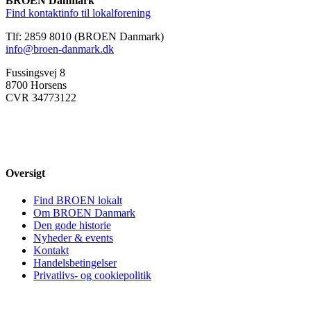
BROEN Danmark
Find kontaktinfo til lokalforening
Tlf: 2859 8010 (BROEN Danmark)
info@broen-danmark.dk
Fussingsvej 8
8700 Horsens
CVR 34773122
Oversigt
Find BROEN lokalt
Om BROEN Danmark
Den gode historie
Nyheder & events
Kontakt
Handelsbetingelser
Privatlivs- og cookiepolitik