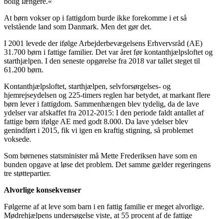
bolig længere.«
At børn vokser op i fattigdom burde ikke forekomme i et så
velstående land som Danmark. Men det gør det.
I 2001 levede der ifølge Arbejderbevægelsens Erhvervsråd (AE)
31.700 børn i fattige familier. Det var året før kontanthjælpsloftet og
starthjælpen. I den seneste opgørelse fra 2018 var tallet steget til
61.200 børn.
Kontanthjælpsloftet, starthjælpen, selvforsørgelses- og
hjemrejseydelsen og 225-timers reglen har betydet, at markant flere
børn lever i fattigdom. Sammenhængen blev tydelig, da de lave
ydelser var afskaffet fra 2012-2015: I den periode faldt antallet af
fattige børn ifølge AE med godt 8.000. Da lave ydelser blev
genindført i 2015, fik vi igen en kraftig stigning, så problemet
voksede.
Som børnenes statsminister må Mette Frederiksen have som en
bunden opgave at løse det problem. Det samme gælder regeringens
tre støttepartier.
Alvorlige konsekvenser
Følgerne af at leve som barn i en fattig familie er meget alvorlige.
Mødrehjælpens undersøgelse viste, at 55 procent af de fattige