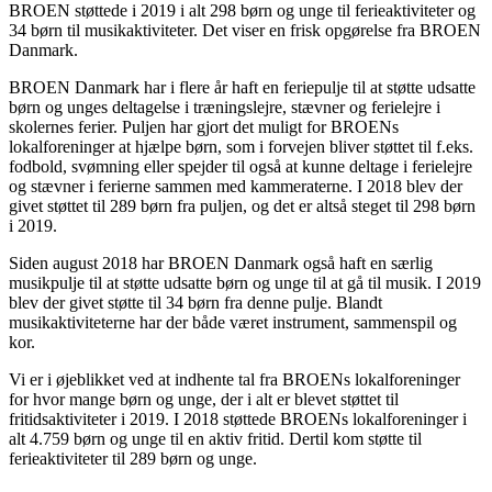
BROEN støttede i 2019 i alt 298 børn og unge til ferieaktiviteter og
34 børn til musikaktiviteter. Det viser en frisk opgørelse fra BROEN
Danmark.
BROEN Danmark har i flere år haft en feriepulje til at støtte udsatte
børn og unges deltagelse i træningslejre, stævner og ferielejre i
skolernes ferier. Puljen har gjort det muligt for BROENs
lokalforeninger at hjælpe børn, som i forvejen bliver støttet til f.eks.
fodbold, svømning eller spejder til også at kunne deltage i ferielejre
og stævner i ferierne sammen med kammeraterne. I 2018 blev der
givet støttet til 289 børn fra puljen, og det er altså steget til 298 børn
i 2019.
Siden august 2018 har BROEN Danmark også haft en særlig
musikpulje til at støtte udsatte børn og unge til at gå til musik. I 2019
blev der givet støtte til 34 børn fra denne pulje. Blandt
musikaktiviteterne har der både været instrument, sammenspil og
kor.
Vi er i øjeblikket ved at indhente tal fra BROENs lokalforeninger
for hvor mange børn og unge, der i alt er blevet støttet til
fritidsaktiviteter i 2019. I 2018 støttede BROENs lokalforeninger i
alt 4.759 børn og unge til en aktiv fritid. Dertil kom støtte til
ferieaktiviteter til 289 børn og unge.