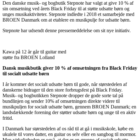
Den danske musik- og bogbutik Stepnote har valgt at give 10 % af
sin omsætning ved årets Black Friday til at støtte udsatte børn og
unges musikaktiviteter. Stepnote indledte i 2018 et samarbejde med
BROEN Danmark om at etablere en musikpulje for udsatte børn.
Stepnote har udsendt denne pressemeddelelse om sit nye initiativ.
Kawa på 12 år går til guitar med
støtte fra BROEN Lolland
Dansk musikbutik giver 10 % af omsætningen fra Black Friday
til socialt udsatte børn
I år kommer det socialt udsatte børn til gode, når størstedelen af
danskerne bidrager til den store forbrugsfest på Black Friday.
Musik- og bogbutikken Stepnote dropper de gode sorte tal på
bundlinjen og sender 10% af omsætningen direkte videre til
musikpuljen for socialt udsatte børn, gennem BROEN Danmark; en
landsdækkende forening der støtter udsatte børn og unge til en aktiv
fritid.
I Danmark har størstedelen af os råd til at gå i musikskole, købe en
ukulele til vores datter, en guitar os selv eller en sangbog til mormor.
Men virkeligheden er også, at der er en gruppe af socialt udsatte