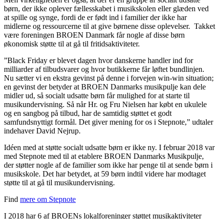
børn, der ikke oplever fællesskabet i musikskolen eller glæden ved
at spille og synge, fordi de er født ind i familier der ikke har
midlerne og ressourcerne til at give børnene disse oplevelser. Takket
være foreningen BROEN Danmark får nogle af disse børn
økonomisk støtte til at gå til fritidsaktiviteter.
”Black Friday er blevet dagen hvor danskerne handler ind for
milliarder af tilbudsvarer og hvor butikkerne får løftet bundlinjen.
Nu sætter vi en ekstra gevinst på denne i forvejen win-win situation;
en gevinst der betyder at BROEN Danmarks musikpulje kan dele
midler ud, så socialt udsatte børn får mulighed for at starte til
musikundervisning. Så når Hr. og Fru Nielsen har købt en ukulele
og en sangbog på tilbud, har de samtidig støttet et godt
samfundsnyttigt formål. Det giver mening for os i Stepnote,” udtaler
indehaver David Nejrup.
Idéen med at støtte socialt udsatte børn er ikke ny. I februar 2018 var
med Stepnote med til at etablere BROEN Danmarks Musikpulje,
der støtter nogle af de familier som ikke har penge til at sende børn i
musikskole. Det har betydet, at 59 børn indtil videre har modtaget
støtte til at gå til musikundervisning.
Find
mere om Stepnote
I 2018 har 6 af BROENs lokalforeninger støttet musikaktiviteter