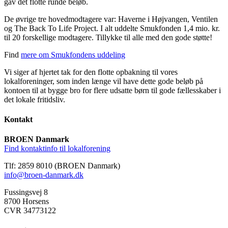
gav det flotte runde beløb.
De øvrige tre hovedmodtagere var: Haverne i Højvangen, Ventilen
og The Back To Life Project. I alt uddelte Smukfonden 1,4 mio. kr.
til 20 forskellige modtagere. Tillykke til alle med den gode støtte!
Find
mere om Smukfondens uddeling
Vi siger af hjertet tak for den flotte opbakning til vores
lokalforeninger, som inden længe vil have dette gode beløb på
kontoen til at bygge bro for flere udsatte børn til gode fællesskaber i
det lokale fritidsliv.
Kontakt
BROEN Danmark
Find kontaktinfo til lokalforening
Tlf: 2859 8010 (BROEN Danmark)
info@broen-danmark.dk
Fussingsvej 8
8700 Horsens
CVR 34773122