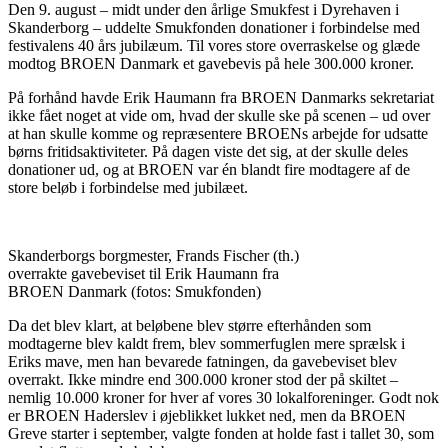
Den 9. august – midt under den årlige Smukfest i Dyrehaven i
Skanderborg – uddelte Smukfonden donationer i forbindelse med
festivalens 40 års jubilæum. Til vores store overraskelse og glæde
modtog BROEN Danmark et gavebevis på hele 300.000 kroner.
På forhånd havde Erik Haumann fra BROEN Danmarks sekretariat
ikke fået noget at vide om, hvad der skulle ske på scenen – ud over
at han skulle komme og repræsentere BROENs arbejde for udsatte
børns fritidsaktiviteter. På dagen viste det sig, at der skulle deles
donationer ud, og at BROEN var én blandt fire modtagere af de
store beløb i forbindelse med jubilæet.
Skanderborgs borgmester, Frands Fischer (th.)
overrakte gavebeviset til Erik Haumann fra
BROEN Danmark (fotos: Smukfonden)
Da det blev klart, at beløbene blev større efterhånden som
modtagerne blev kaldt frem, blev sommerfuglen mere sprælsk i
Eriks mave, men han bevarede fatningen, da gavebeviset blev
overrakt. Ikke mindre end 300.000 kroner stod der på skiltet –
nemlig 10.000 kroner for hver af vores 30 lokalforeninger. Godt nok
er BROEN Haderslev i øjeblikket lukket ned, men da BROEN
Greve starter i september, valgte fonden at holde fast i tallet 30, som