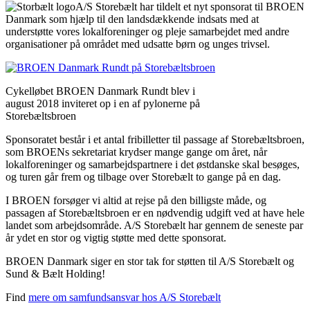
A/S Storebælt har tildelt et nyt sponsorat til BROEN
Danmark som hjælp til den landsdækkende indsats med at
understøtte vores lokalforeninger og pleje samarbejdet med andre
organisationer på området med udsatte børn og unges trivsel.
Cykelløbet BROEN Danmark Rundt blev i
august 2018 inviteret op i en af pylonerne på
Storebæltsbroen
Sponsoratet består i et antal fribilletter til passage af Storebæltsbroen,
som BROENs sekretariat krydser mange gange om året, når
lokalforeninger og samarbejdspartnere i det østdanske skal besøges,
og turen går frem og tilbage over Storebælt to gange på en dag.
I BROEN forsøger vi altid at rejse på den billigste måde, og
passagen af Storebæltsbroen er en nødvendig udgift ved at have hele
landet som arbejdsområde. A/S Storebælt har gennem de seneste par
år ydet en stor og vigtig støtte med dette sponsorat.
BROEN Danmark siger en stor tak for støtten til A/S Storebælt og
Sund & Bælt Holding!
Find
mere om samfundsansvar hos A/S Storebælt