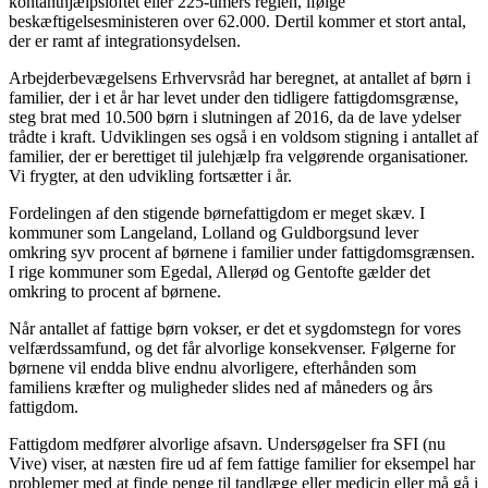
kontanthjælpsloftet eller 225-timers reglen, ifølge
beskæftigelsesministeren over 62.000. Dertil kommer et stort antal,
der er ramt af integrationsydelsen.
Arbejderbevægelsens Erhvervsråd har beregnet, at antallet af børn i
familier, der i et år har levet under den tidligere fattigdomsgrænse,
steg brat med 10.500 børn i slutningen af 2016, da de lave ydelser
trådte i kraft. Udviklingen ses også i en voldsom stigning i antallet af
familier, der er berettiget til julehjælp fra velgørende organisationer.
Vi frygter, at den udvikling fortsætter i år.
Fordelingen af den stigende børnefattigdom er meget skæv. I
kommuner som Langeland, Lolland og Guldborgsund lever
omkring syv procent af børnene i familier under fattigdomsgrænsen.
I rige kommuner som Egedal, Allerød og Gentofte gælder det
omkring to procent af børnene.
Når antallet af fattige børn vokser, er det et sygdomstegn for vores
velfærdssamfund, og det får alvorlige konsekvenser. Følgerne for
børnene vil endda blive endnu alvorligere, efterhånden som
familiens kræfter og muligheder slides ned af måneders og års
fattigdom.
Fattigdom medfører alvorlige afsavn. Undersøgelser fra SFI (nu
Vive) viser, at næsten fire ud af fem fattige familier for eksempel har
problemer med at finde penge til tandlæge eller medicin eller må gå i