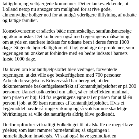
fattigdom, og velbjærgede kommuner. Det er tankevækkende, at
Lolland netop nu ansøger om mulighed for at rive gode,
almennyttige boliger ned for at undgå yderligere tilflytning af udsatte
og fattige familier.
Konsekvenserne er således både menneskelige, samfundsmæssige
og økonomiske. Det kolliderer også med regeringens målsætning
om at yde en stærkere indsats for udsatte børn i deres første 1000
dage. Stigende børnefattigdom vil i høj grad øge de problemer, som
regeringen nu ønsker at forhindre med en bedre indsats i barnets
første 1000 dage.
Da loven om kontanthjælpsloftet blev vedtaget, forventede
regeringen, at det ville øge beskæftigelsen med 700 personer.
Arbejderbevægelsens Erhvervsråd har beregnet, at den
dokumenterede beskæftigelseseffekt af kontanthjælpsloftet er på 200
personer. Uanset usikkerhed om tallet, så er jobeffekten minimal,
men prisen er høj: Ud fra regeringens egne tal er prisen for at få én
person i job, at 89 børn rammes af kontanthjælpsloftet. Hvis et
lægemiddel havde så ringe virkning og så voldsomme skadelige
bivirkninger, så ville det naturligvis aldrig blive godkendt.
Derfor opfordrer vi kraftigt Folketinget til at afskaffe de meget lave
ydelser, som især rammer børnefamilier, så stigningen i
børnefattigdom imødegås. Vi skal også have genindført en