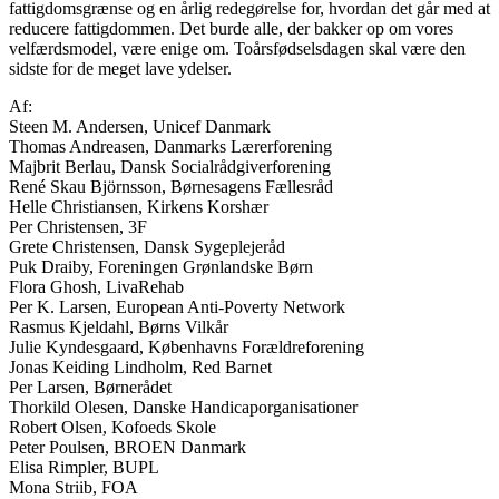
fattigdomsgrænse og en årlig redegørelse for, hvordan det går med at
reducere fattigdommen. Det burde alle, der bakker op om vores
velfærdsmodel, være enige om. Toårsfødselsdagen skal være den
sidste for de meget lave ydelser.
Af:
Steen M. Andersen, Unicef Danmark
Thomas Andreasen, Danmarks Lærerforening
Majbrit Berlau, Dansk Socialrådgiverforening
René Skau Björnsson, Børnesagens Fællesråd
Helle Christiansen, Kirkens Korshær
Per Christensen, 3F
Grete Christensen, Dansk Sygeplejeråd
Puk Draiby, Foreningen Grønlandske Børn
Flora Ghosh, LivaRehab
Per K. Larsen, European Anti-Poverty Network
Rasmus Kjeldahl, Børns Vilkår
Julie Kyndesgaard, Københavns Forældreforening
Jonas Keiding Lindholm, Red Barnet
Per Larsen, Børnerådet
Thorkild Olesen, Danske Handicaporganisationer
Robert Olsen, Kofoeds Skole
Peter Poulsen, BROEN Danmark
Elisa Rimpler, BUPL
Mona Striib, FOA