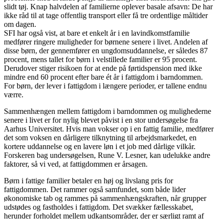
slidt tøj. Knap halvdelen af familierne oplever basale afsavn: De har
ikke råd til at tage offentlig transport eller få tre ordentlige måltider
om dagen.
SFI har også vist, at bare et enkelt år i en lavindkomstfamilie
medfører ringere muligheder for børnene senere i livet. Andelen af
disse børn, der gennemfører en ungdomsuddannelse, er således 87
procent, mens tallet for børn i velstillede familier er 95 procent.
Derudover stiger risikoen for at ende på førtidspension med ikke
mindre end 60 procent efter bare ét år i fattigdom i barndommen.
For børn, der lever i fattigdom i længere perioder, er tallene endnu
værre.
Sammenhængen mellem fattigdom i barndommen og mulighederne
senere i livet er for nylig blevet påvist i en stor undersøgelse fra
Aarhus Universitet. Hvis man vokser op i en fattig familie, medfører
det som voksen en dårligere tilknytning til arbejdsmarkedet, en
kortere uddannelse og en lavere løn i et job med dårlige vilkår.
Forskeren bag undersøgelsen, Rune V. Lesner, kan udelukke andre
faktorer, så vi ved, at fattigdommen er årsagen.
Børn i fattige familier betaler en høj og livslang pris for
fattigdommen. Det rammer også samfundet, som både lider
økonomiske tab og rammes på sammenhængskraften, når grupper
udstødes og fastholdes i fattigdom. Det svækker fællesskabet,
herunder forholdet mellem udkantsområder, der er særligt ramt af