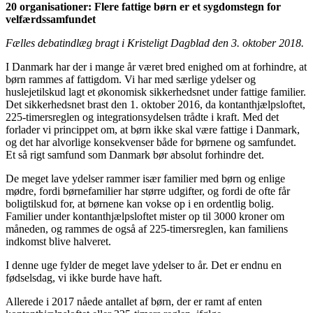
20 organisationer: Flere fattige børn er et sygdomstegn for
velfærdssamfundet
Fælles debatindlæg bragt i Kristeligt Dagblad den 3. oktober 2018.
I Danmark har der i mange år været bred enighed om at forhindre, at
børn rammes af fattigdom. Vi har med særlige ydelser og
huslejetilskud lagt et økonomisk sikkerhedsnet under fattige familier.
Det sikkerhedsnet brast den 1. oktober 2016, da kontanthjælpsloftet,
225-timersreglen og integrationsydelsen trådte i kraft. Med det
forlader vi princippet om, at børn ikke skal være fattige i Danmark,
og det har alvorlige konsekvenser både for børnene og samfundet.
Et så rigt samfund som Danmark bør absolut forhindre det.
De meget lave ydelser rammer især familier med børn og enlige
mødre, fordi børnefamilier har større udgifter, og fordi de ofte får
boligtilskud for, at børnene kan vokse op i en ordentlig bolig.
Familier under kontanthjælpsloftet mister op til 3000 kroner om
måneden, og rammes de også af 225-timersreglen, kan familiens
indkomst blive halveret.
I denne uge fylder de meget lave ydelser to år. Det er endnu en
fødselsdag, vi ikke burde have haft.
Allerede i 2017 nåede antallet af børn, der er ramt af enten