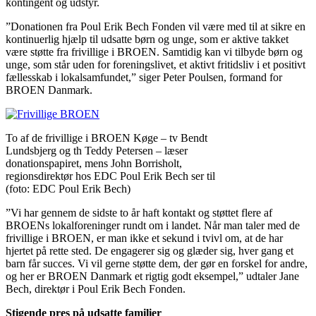
kontingent og udstyr.
”Donationen fra Poul Erik Bech Fonden vil være med til at sikre en
kontinuerlig hjælp til udsatte børn og unge, som er aktive takket
være støtte fra frivillige i BROEN. Samtidig kan vi tilbyde børn og
unge, som står uden for foreningslivet, et aktivt fritidsliv i et positivt
fællesskab i lokalsamfundet,” siger Peter Poulsen, formand for
BROEN Danmark.
To af de frivillige i BROEN Køge – tv Bendt
Lundsbjerg og th Teddy Petersen – læser
donationspapiret, mens John Borrisholt,
regionsdirektør hos EDC Poul Erik Bech ser til
(foto: EDC Poul Erik Bech)
”Vi har gennem de sidste to år haft kontakt og støttet flere af
BROENs lokalforeninger rundt om i landet. Når man taler med de
frivillige i BROEN, er man ikke et sekund i tvivl om, at de har
hjertet på rette sted. De engagerer sig og glæder sig, hver gang et
barn får succes. Vi vil gerne støtte dem, der gør en forskel for andre,
og her er BROEN Danmark et rigtig godt eksempel,” udtaler Jane
Bech, direktør i Poul Erik Bech Fonden.
Stigende pres på udsatte familier