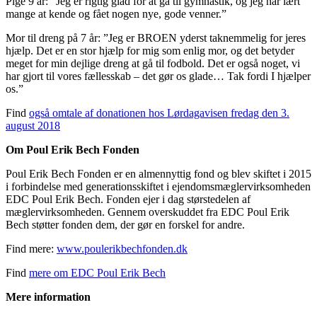
Pige 9 år: ”Jeg er rigtig glad for at gå til gymnastik, og jeg har lært
mange at kende og fået nogen nye, gode venner.”
Mor til dreng på 7 år: ”Jeg er BROEN yderst taknemmelig for jeres
hjælp. Det er en stor hjælp for mig som enlig mor, og det betyder
meget for min dejlige dreng at gå til fodbold. Det er også noget, vi
har gjort til vores fællesskab – det gør os glade… Tak fordi I hjælper
os.”
Find
også omtale af donationen hos Lørdagavisen fredag den 3.
august 2018
Om Poul Erik Bech Fonden
Poul Erik Bech Fonden er en almennyttig fond og blev skiftet i 2015
i forbindelse med generationsskiftet i ejendomsmæglervirksomheden
EDC Poul Erik Bech. Fonden ejer i dag størstedelen af
mæglervirksomheden. Gennem overskuddet fra EDC Poul Erik
Bech støtter fonden dem, der gør en forskel for andre.
Find mere:
www.poulerikbechfonden.dk
Find
mere om EDC Poul Erik Bech
Mere information