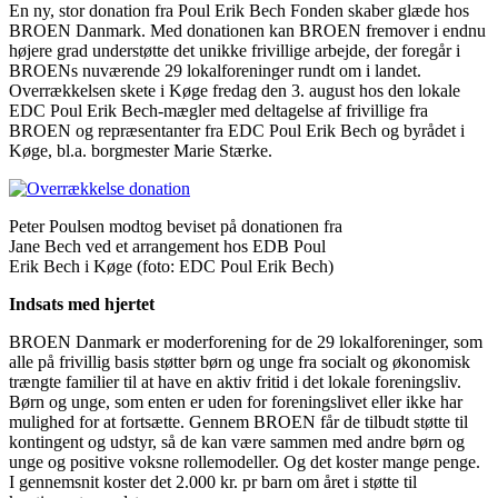
En ny, stor donation fra Poul Erik Bech Fonden skaber glæde hos
BROEN Danmark. Med donationen kan BROEN fremover i endnu
højere grad understøtte det unikke frivillige arbejde, der foregår i
BROENs nuværende 29 lokalforeninger rundt om i landet.
Overrækkelsen skete i Køge fredag den 3. august hos den lokale
EDC Poul Erik Bech-mægler med deltagelse af frivillige fra
BROEN og repræsentanter fra EDC Poul Erik Bech og byrådet i
Køge, bl.a. borgmester Marie Stærke.
Peter Poulsen modtog beviset på donationen fra
Jane Bech ved et arrangement hos EDB Poul
Erik Bech i Køge (foto: EDC Poul Erik Bech)
Indsats med hjertet
BROEN Danmark er moderforening for de 29 lokalforeninger, som
alle på frivillig basis støtter børn og unge fra socialt og økonomisk
trængte familier til at have en aktiv fritid i det lokale foreningsliv.
Børn og unge, som enten er uden for foreningslivet eller ikke har
mulighed for at fortsætte. Gennem BROEN får de tilbudt støtte til
kontingent og udstyr, så de kan være sammen med andre børn og
unge og positive voksne rollemodeller. Og det koster mange penge.
I gennemsnit koster det 2.000 kr. pr barn om året i støtte til