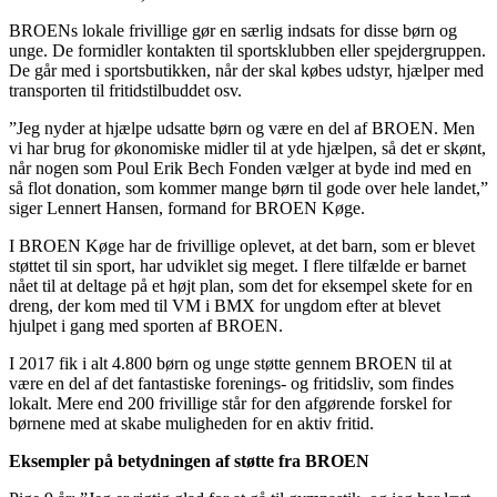
BROENs lokale frivillige gør en særlig indsats for disse børn og
unge. De formidler kontakten til sportsklubben eller spejdergruppen.
De går med i sportsbutikken, når der skal købes udstyr, hjælper med
transporten til fritidstilbuddet osv.
”Jeg nyder at hjælpe udsatte børn og være en del af BROEN. Men
vi har brug for økonomiske midler til at yde hjælpen, så det er skønt,
når nogen som Poul Erik Bech Fonden vælger at byde ind med en
så flot donation, som kommer mange børn til gode over hele landet,”
siger Lennert Hansen, formand for BROEN Køge.
I BROEN Køge har de frivillige oplevet, at det barn, som er blevet
støttet til sin sport, har udviklet sig meget. I flere tilfælde er barnet
nået til at deltage på et højt plan, som det for eksempel skete for en
dreng, der kom med til VM i BMX for ungdom efter at blevet
hjulpet i gang med sporten af BROEN.
I 2017 fik i alt 4.800 børn og unge støtte gennem BROEN til at
være en del af det fantastiske forenings- og fritidsliv, som findes
lokalt. Mere end 200 frivillige står for den afgørende forskel for
børnene med at skabe muligheden for en aktiv fritid.
Eksempler på betydningen af støtte fra BROEN