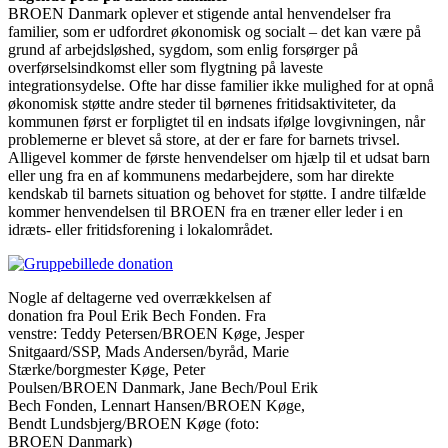
BROEN Danmark oplever et stigende antal henvendelser fra
familier, som er udfordret økonomisk og socialt – det kan være på
grund af arbejdsløshed, sygdom, som enlig forsørger på
overførselsindkomst eller som flygtning på laveste
integrationsydelse. Ofte har disse familier ikke mulighed for at opnå
økonomisk støtte andre steder til børnenes fritidsaktiviteter, da
kommunen først er forpligtet til en indsats ifølge lovgivningen, når
problemerne er blevet så store, at der er fare for barnets trivsel.
Alligevel kommer de første henvendelser om hjælp til et udsat barn
eller ung fra en af kommunens medarbejdere, som har direkte
kendskab til barnets situation og behovet for støtte. I andre tilfælde
kommer henvendelsen til BROEN fra en træner eller leder i en
idræts- eller fritidsforening i lokalområdet.
Nogle af deltagerne ved overrækkelsen af
donation fra Poul Erik Bech Fonden. Fra
venstre: Teddy Petersen/BROEN Køge, Jesper
Snitgaard/SSP, Mads Andersen/byråd, Marie
Stærke/borgmester Køge, Peter
Poulsen/BROEN Danmark, Jane Bech/Poul Erik
Bech Fonden, Lennart Hansen/BROEN Køge,
Bendt Lundsbjerg/BROEN Køge (foto:
BROEN Danmark)