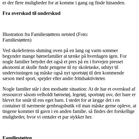
er der flere muligheder for at komme i gang og finde hinanden.
Fra overskud til underskud
Illustration fra Familiestøttens netsted (Foto:
Familiestøtten)
Ved skoleferiens slutning oven på en lang og varm sommer
begynder mange børnefamilier at tænke på hverdagen igen. For
nogle familier betyder det også et pres på en i forvejen presset
økonomi at skulle finde pengene til ny skoletaske, udstyr til
undervisningen og måske også nyt sportstøj til den kommende
sæson med sport, spejder eller andre fritidsaktiviteter.
Nogle familier står i den modsatte situation: At de har et overskud af
ressourcer såsom velholdt børnetøj, legetøj, sportstøj osv, der bare er
blevet for småt til ens eget barn. I stedet for at lægge det i en
container til nærmeste genbrugsbutik vil man måske gerne opleve, at
tingene kommer til gavn i en anden familie. så findes der forskellige
muligheder, hvor vi omtaler et par stykker her.
Familiestøtten