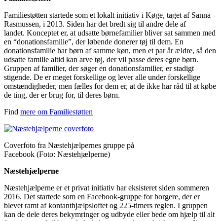
Familiestøtten startede som et lokalt initiativ i Køge, taget af Sanna
Rasmussen, i 2013. Siden har det bredt sig til andre dele af
landet. Konceptet er, at udsatte børnefamilier bliver sat sammen med
en “donationsfamilie”, der løbende donerer tøj til dem. En
donationsfamilie har børn af samme køn, men et par år ældre, så den
udsatte familie altid kan arve tøj, der vil passe deres egne børn.
Gruppen af familier, der søger en donationsfamilier, er stadigt
stigende. De er meget forskellige og lever alle under forskellige
omstændigheder, men fælles for dem er, at de ikke har råd til at købe
de ting, der er brug for, til deres børn.
Find
mere om Familiestøtten
Coverfoto fra Næstehjælpernes gruppe på
Facebook (Foto: Næstehjælperne)
Næstehjælperne
Næstehjælperne er et privat initiativ har eksisteret siden sommeren
2016. Det startede som en Facebook-gruppe for borgere, der er
blevet ramt af kontanthjælpsloftet og 225-timers reglen. I gruppen
kan de dele deres bekymringer og udbyde eller bede om hjælp til alt