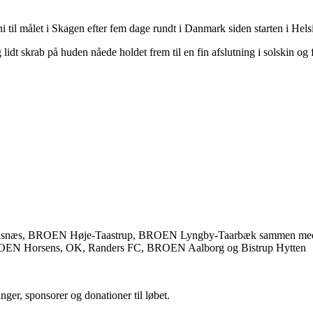
 målet i Skagen efter fem dage rundt i Danmark siden starten i Helsin
g lidt skrab på huden nåede holdet frem til en fin afslutning i solskin og 
Halsnæs, BROEN Høje-Taastrup, BROEN Lyngby-Taarbæk sammen
N Horsens, OK, Randers FC, BROEN Aalborg og Bistrup Hytten
ninger, sponsorer og donationer til løbet.