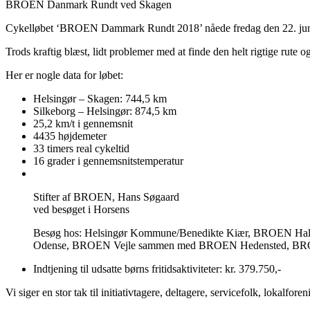
BROEN Danmark Rundt ved Skagen
Cykelløbet ‘BROEN Dammark Rundt 2018’ nåede fredag den 22. juni til
Trods kraftig blæst, lidt problemer med at finde den helt rigtige rute o
Her er nogle data for løbet:
Helsingør – Skagen: 744,5 km
Silkeborg – Helsingør: 874,5 km
25,2 km/t i gennemsnit
4435 højdemeter
33 timers real cykeltid
16 grader i gennemsnitstemperatur
Stifter af BROEN, Hans Søgaard
ved besøget i Horsens
Besøg hos: Helsingør Kommune/Benedikte Kiær, BROEN 
Odense, BROEN Vejle sammen med BROEN Hedensted, BROE
Indtjening til udsatte børns fritidsaktiviteter: kr. 379.750,-
Vi siger en stor tak til initiativtagere, deltagere, servicefolk, lokalfore