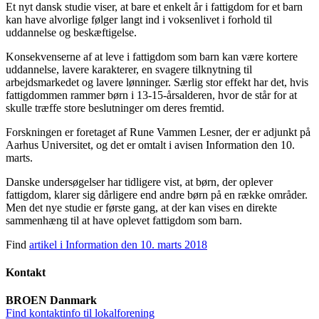
Et nyt dansk studie viser, at bare et enkelt år i fattigdom for et barn
kan have alvorlige følger langt ind i voksenlivet i forhold til
uddannelse og beskæftigelse.
Konsekvenserne af at leve i fattigdom som barn kan være kortere
uddannelse, lavere karakterer, en svagere tilknytning til
arbejdsmarkedet og lavere lønninger. Særlig stor effekt har det, hvis
fattigdommen rammer børn i 13-15-årsalderen, hvor de står for at
skulle træffe store beslutninger om deres fremtid.
Forskningen er foretaget af Rune Vammen Lesner, der er adjunkt på
Aarhus Universitet, og det er omtalt i avisen Information den 10.
marts.
Danske undersøgelser har tidligere vist, at børn, der oplever
fattigdom, klarer sig dårligere end andre børn på en række områder.
Men det nye studie er første gang, at der kan vises en direkte
sammenhæng til at have oplevet fattigdom som barn.
Find
artikel i Information den 10. marts 2018
Kontakt
BROEN Danmark
Find kontaktinfo til lokalforening