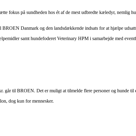
sætte fokus på sundheden hos ét af de mest udbredte kæledyr, nemlig h
l BROEN Danmark og den landsdækkende indsats for at hjælpe udsatte børn
hjælpemidler samt hundefoderet Veterinary HPM i samarbejde med eventf
r. går til BROEN. Det er muligt at tilmelde flere personer og hunde til e
thlon, dog kun for mennesker.