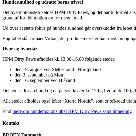
Hundesundhed og udsatte børns trivsel
Det nye motionsløb kaldes HPM Dirty Paws, og det har til formål at 
grund af for lidt motion og for meget mad.
Ud over at sætte fokus på hundes sundhed går overskuddet fra løbet ti
Bag løbet står firmaet Virbac, der producerer veterinær medicin og 
Hvor og hvornår
HPM Dirty Paws afholdes kl. 13.30-16.00 følgende steder:
den 19. august ved Slettestrand i Nordjylland
den 3. september på Møn
den 16. september ved Blåvand
Deltagelse for en hund og en person koster kr. 150,-, hvoraf de 100,- k
Alle steder afholdes også løbet “Xterra Nordic”, som er off-road tria
Find
mere om hundemotionsløbet HPM Dirty Paws samt tilmelding
Kontakt
BROEN Danmark