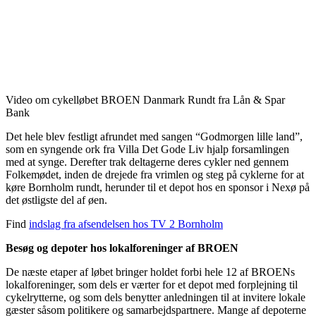
Video om cykelløbet BROEN Danmark Rundt fra Lån & Spar
Bank
Det hele blev festligt afrundet med sangen “Godmorgen lille land”,
som en syngende ork fra Villa Det Gode Liv hjalp forsamlingen
med at synge. Derefter trak deltagerne deres cykler ned gennem
Folkemødet, inden de drejede fra vrimlen og steg på cyklerne for at
køre Bornholm rundt, herunder til et depot hos en sponsor i Nexø på
det østligste del af øen.
Find
indslag fra afsendelsen hos TV 2 Bornholm
Besøg og depoter hos lokalforeninger af BROEN
De næste etaper af løbet bringer holdet forbi hele 12 af BROENs
lokalforeninger, som dels er værter for et depot med forplejning til
cykelrytterne, og som dels benytter anledningen til at invitere lokale
gæster såsom politikere og samarbejdspartnere. Mange af depoterne