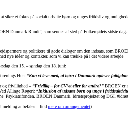
ikre et fokus på socialt udsatte børn og unges fritidsliv og mulighede
OEN Danmark Rundt”, som sendes af sted på Folkemødets sidste dag.
bejdspartnere og politikere til gode dialoger om den indsats, som BROE
med nye idéer og kontakter, som vi kan trække på i det videre arbejde.
orsdag den 15. – søndag den 18. juni:
forenings Hus:
“Kan vi leve med, at børn i Danmark oplever fattigdo
 og frivillighed –
“Frivillig – for CV’et eller for andre?”
BROEN er me
 Ved Allinge Røgeri:
“Inklusion af udsatte børn og unge i fritidsaktivit
 Psykiatrifonden, BROEN Danmark, Idrætsprojektet og DGI. #idrætfo
ilmelding anbefales – find
mere om arrangementet
)