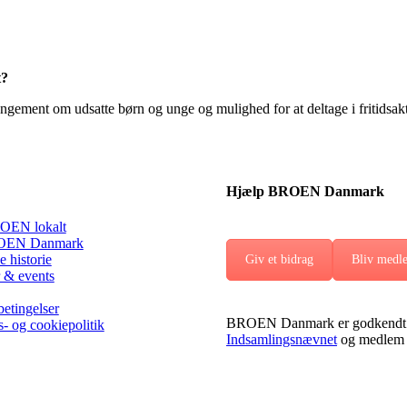
t?
ement om udsatte børn og unge og mulighed for at deltage i fritidsakti
Hjælp BROEN Danmark
OEN lokalt
EN Danmark
 historie
Giv et bidrag
Bliv medl
 & events
etingelser
BROEN Danmark er godkendt 
s- og cookiepolitik
Indsamlingsnævnet
og medlem