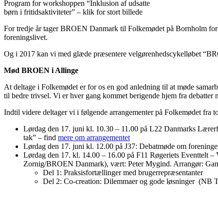
Program for workshoppen “Inklusion af udsatte
børn i fritidsaktiviteter” – klik for stort billede
For tredje år tager BROEN Danmark til Folkemødet på Bornholm for at s
foreningslivet.
Og i 2017 kan vi med glæde præsentere velgørenhedscykelløbet “BR
Mød BROEN i Allinge
At deltage i Folkemødet er for os en god anledning til at møde samar
til bedre trivsel. Vi er hver gang kommet berigende hjem fra debatter 
Indtil videre deltager vi i følgende arrangementer på Folkemødet fra t
Lørdag den 17. juni kl. 10.30 – 11.00 på L22 Danmarks Lærer
tak” – find
mere om arrangementet
Lørdag den 17. juni kl. 12.00 på J37: Debatmøde om foreninger
Lørdag den 17. kl. 14.00 – 16.00 på F11 Røgeriets Eventtelt –
Zornig/BROEN Danmark), vært: Peter Mygind. Arrangør: Game,
Del 1: Praksisfortællinger med brugerrepræsentanter
Del 2: Co-creation: Dilemmaer og gode løsninger (NB T