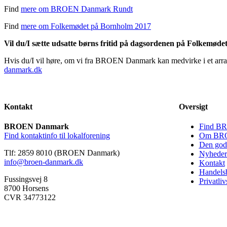
Find
mere om BROEN Danmark Rundt
Find
mere om Folkemødet på Bornholm 2017
Vil du/I sætte udsatte børns fritid på dagsordenen på Folkemøde
Hvis du/I vil høre, om vi fra BROEN Danmark kan medvirke i et arrang
danmark.dk
Kontakt
Oversigt
BROEN Danmark
Find BR
Find kontaktinfo til lokalforening
Om BRO
Den gode
Tlf: 2859 8010 (BROEN Danmark)
Nyheder
info@broen-danmark.dk
Kontakt
Handelsb
Fussingsvej 8
Privatliv
8700 Horsens
CVR 34773122