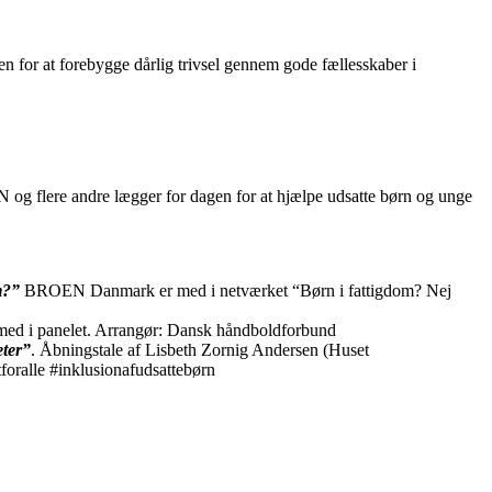
n for at forebygge dårlig trivsel gennem gode fællesskaber i
N og flere andre lægger for dagen for at hjælpe udsatte børn og unge
m?”
BROEN Danmark er med i netværket “Børn i fattigdom? Nej
d i panelet. Arrangør: Dansk håndboldforbund
eter”
. Åbningstale af Lisbeth Zornig Andersen (Huset
ralle #inklusionafudsattebørn