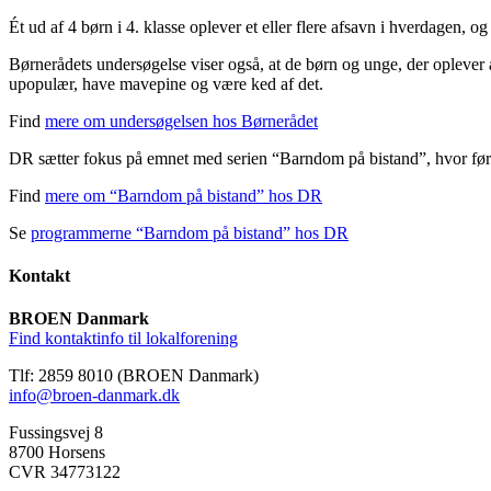
Ét ud af 4 børn i 4. klasse oplever et eller flere afsavn i hverdagen, o
Børnerådets undersøgelse viser også, at de børn og unge, der oplever
upopulær, have mavepine og være ked af det.
Find
mere om undersøgelsen hos Børnerådet
DR sætter fokus på emnet med serien “Barndom på bistand”, hvor førs
Find
mere om “Barndom på bistand” hos DR
Se
programmerne “Barndom på bistand” hos DR
Kontakt
BROEN Danmark
Find kontaktinfo til lokalforening
Tlf: 2859 8010 (BROEN Danmark)
info@broen-danmark.dk
Fussingsvej 8
8700 Horsens
CVR 34773122