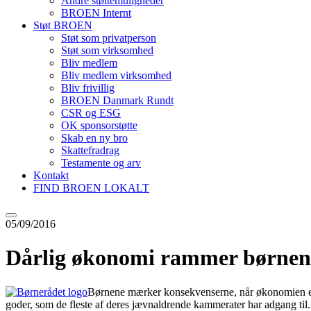
Andre støttemuligheder
BROEN Internt
Støt BROEN
Støt som privatperson
Støt som virksomhed
Bliv medlem
Bliv medlem virksomhed
Bliv frivillig
BROEN Danmark Rundt
CSR og ESG
OK sponsorstøtte
Skab en ny bro
Skattefradrag
Testamente og arv
Kontakt
FIND BROEN LOKALT
05/09/2016
Dårlig økonomi rammer børnen
Børnene mærker konsekvenserne, når økonomien er pr
goder, som de fleste af deres jævnaldrende kammerater har adgang til.