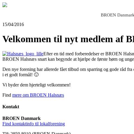
BROEN Danmar
15/04/2016
Velkommen til nyt medlem af 
Efter en tid med forberedelser er BROEN Halsnæs 
BROEN Halsnæs snart kan begynde at hjælpe de første børn og ung
Den nye forening har allerede fået tilbud om sparring og gode råd fra 
i et godt formål! 🙂
Vi byder dem hjerteligt velkommen!
Find
mere om BROEN Halsnæs
Kontakt
BROEN Danmark
Find kontaktinfo til lokalforening
Tlf: 2859 8010 (BROEN Danmark)