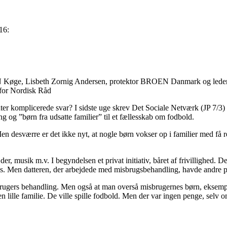
16:
ge, Lisbeth Zornig Andersen, protektor BROEN Danmark og leder Hu
for Nordisk Råd
enter komplicerede svar? I sidste uge skrev Det Sociale Netværk (JP 7/3)
 og ”børn fra udsatte familier” til et fællesskab om fodbold.
Men desværre er det ikke nyt, at nogle børn vokser op i familier med få r
er, musik m.v. I begyndelsen et privat initiativ, båret af frivillighed. 
es. Men datteren, der arbejdede med misbrugsbehandling, havde andre pl
misbrugers behandling. Men også at man overså misbrugernes børn, ekse
 en lille familie. De ville spille fodbold. Men der var ingen penge, selv