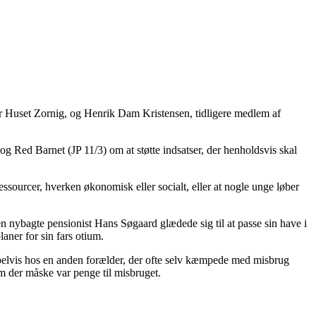
set Zornig, og Henrik Dam Kristensen, tidligere medlem af
 og Red Barnet (JP 11/3) om at støtte indsatser, der henholdsvis skal
essourcer, hverken økonomisk eller socialt, eller at nogle unge løber
Den nybagte pensionist Hans Søgaard glædede sig til at passe sin have i
aner for sin fars otium.
mpelvis hos en anden forælder, der ofte selv kæmpede med misbrug
 om der måske var penge til misbruget.