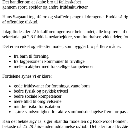
Det handler om at skabe bro til fællesskabet
gennem sport, spejder og andre fritidsaktiviteter
Hans Søgaard tog affære og skaffede penge til drengene. Endda så rige
af offentlige tilskud.
I dag findes der 22 lokalforeninger over hele landet, alle inspireret a
sekretariat på 2,8 fuldtidsmedarbejdere, som fundraiser, videndeler, 
Det er en enkel og effektiv model, som bygger bro på flere måder:
fra barn til forening
fra fagpersoner i kommuner til frivillige
mellem aktører med forskellige kompetencer
Fordelene synes vi er klare:
gode fritidsvaner for foreningsuvante børn
bedre fysisk og psykisk trivsel
bedre sociale kompetencer
mere tillid til omgivelserne
mindre risiko for isolation
større sandsynlighed for aktiv samfundsdeltagelse frem for pass
Kan det betale sig? Ja, siger Skandia-modellen og Rockwool Fonden. Ca
bekoste på 25-29-årige uden uddannelse og job. Det taler for at bygg