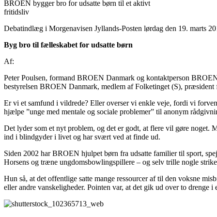
BROEN bygger bro for udsatte børn til et aktivt
fritidsliv
Debatindlæg i Morgenavisen Jyllands-Posten lørdag den 19. marts 20
Byg bro til fælleskabet for udsatte børn
Af:
Peter Poulsen, formand BROEN Danmark og kontaktperson BROEN Kø
bestyrelsen BROEN Danmark, medlem af Folketinget (S), præsident 
Er vi et samfund i vildrede? Eller overser vi enkle veje, fordi vi forv
hjælpe ”unge med mentale og sociale problemer” til anonym rådgivning
Det lyder som et nyt problem, og det er godt, at flere vil gøre noget. 
ind i blindgyder i livet og har svært ved at finde ud.
Siden 2002 har BROEN hjulpet børn fra udsatte familier til sport, spejd
Horsens og træne ungdomsbowlingspillere – og selv trille nogle strik
Hun så, at det offentlige satte mange ressourcer af til den voksne 
eller andre vanskeligheder. Pointen var, at det gik ud over to drenge i