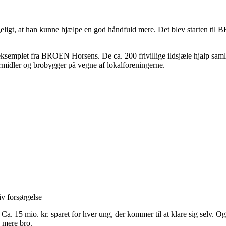
ligt, at han kunne hjælpe en god håndfuld mere. Det blev starten til BR
f eksemplet fra BROEN Horsens. De ca. 200 frivillige ildsjæle hjalp saml
formidler og brobygger på vegne af lokalforeningerne.
iv forsørgelse
. 15 mio. kr. sparet for hver ung, der kommer til at klare sig selv. Og 
e mere bro.