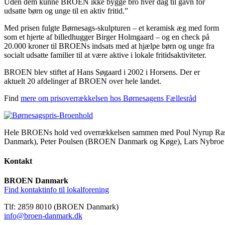
Uden dem kunne BROEN ikke bygge bro hver dag til gavn for
udsatte børn og unge til en aktiv fritid.”
Med prisen fulgte Børnesags-skulpturen – et keramisk æg med form
som et hjerte af billedhugger Birger Holmgaard – og en check på
20.000 kroner til BROENs indsats med at hjælpe børn og unge fra
socialt udsatte familier til at være aktive i lokale fritidsaktiviteter.
BROEN blev stiftet af Hans Søgaard i 2002 i Horsens. Der er
aktuelt 20 afdelinger af BROEN over hele landet.
Find
mere om prisoverrækkelsen hos Børnesagens Fællesråd
Hele BROENs hold ved overrækkelsen sammen med Poul Nyrup Rasm
Danmark), Peter Poulsen (BROEN Danmark og Køge), Lars Nybroe 
Kontakt
BROEN Danmark
Find kontaktinfo til lokalforening
Tlf: 2859 8010 (BROEN Danmark)
info@broen-danmark.dk