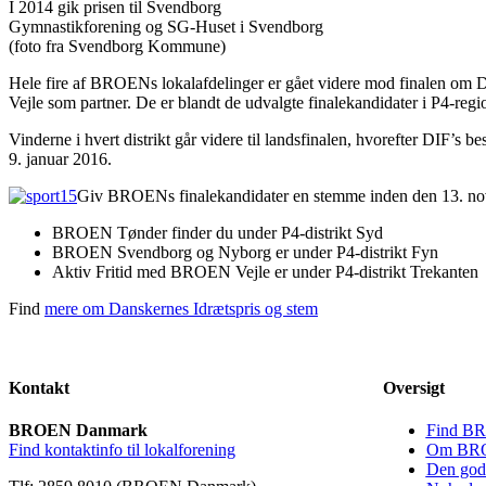
I 2014 gik prisen til Svendborg
Gymnastikforening og SG-Huset i Svendborg
(foto fra Svendborg Kommune)
Hele fire af BROENs lokalafdelinger er gået videre mod finalen
Vejle som partner. De er blandt de udvalgte finalekandidater i P4-regi
Vinderne i hvert distrikt går videre til landsfinalen, hvorefter DIF’s b
9. januar 2016.
Giv BROENs finalekandidater en stemme inden den 13. nove
BROEN Tønder finder du under P4-distrikt Syd
BROEN Svendborg og Nyborg er under P4-distrikt Fyn
Aktiv Fritid med BROEN Vejle er under P4-distrikt Trekanten
Find
mere om Danskernes Idrætspris og stem
Kontakt
Oversigt
BROEN Danmark
Find BR
Find kontaktinfo til lokalforening
Om BRO
Den gode