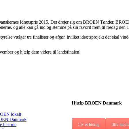
 om Danskernes Idrætspris 2015. Det drejer sig om BROEN Tønder,
onerne, og alle kan gå ind og stemme på sin favorit frem til fredag den
estyrelse vælger tre finalister og afgør, hvilket idrætsprojekt der skal 
mber og hjælp dem videre til landsfinalen!
Hjælp BROEN Danmark
OEN lokalt
EN Danmark
 historie
Giv et bidrag
Bliv medl