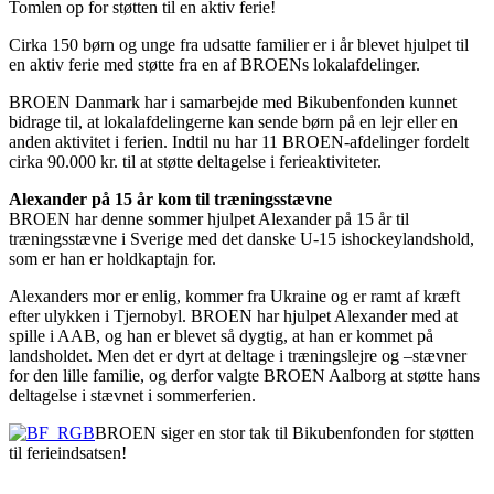
Tomlen op for støtten til en aktiv ferie!
Cirka 150 børn og unge fra udsatte familier er i år blevet hjulpet til
en aktiv ferie med støtte fra en af BROENs lokalafdelinger.
BROEN Danmark har i samarbejde med Bikubenfonden kunnet
bidrage til, at lokalafdelingerne kan sende børn på en lejr eller en
anden aktivitet i ferien. Indtil nu har 11 BROEN-afdelinger fordelt
cirka 90.000 kr. til at støtte deltagelse i ferieaktiviteter.
Alexander på 15 år kom til træningsstævne
BROEN har denne sommer hjulpet Alexander på 15 år til
træningsstævne i Sverige med det danske U-15 ishockeylandshold,
som er han er holdkaptajn for.
Alexanders mor er enlig, kommer fra Ukraine og er ramt af kræft
efter ulykken i Tjernobyl. BROEN har hjulpet Alexander med at
spille i AAB, og han er blevet så dygtig, at han er kommet på
landsholdet. Men det er dyrt at deltage i træningslejre og –stævner
for den lille familie, og derfor valgte BROEN Aalborg at støtte hans
deltagelse i stævnet i sommerferien.
BROEN siger en stor tak til Bikubenfonden for støtten
til ferieindsatsen!