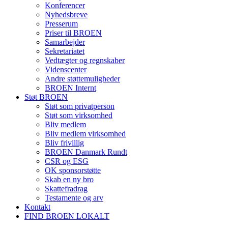
Konferencer
Nyhedsbreve
Presserum
Priser til BROEN
Samarbejder
Sekretariatet
Vedtægter og regnskaber
Videnscenter
Andre støttemuligheder
BROEN Internt
Støt BROEN
Støt som privatperson
Støt som virksomhed
Bliv medlem
Bliv medlem virksomhed
Bliv frivillig
BROEN Danmark Rundt
CSR og ESG
OK sponsorstøtte
Skab en ny bro
Skattefradrag
Testamente og arv
Kontakt
FIND BROEN LOKALT