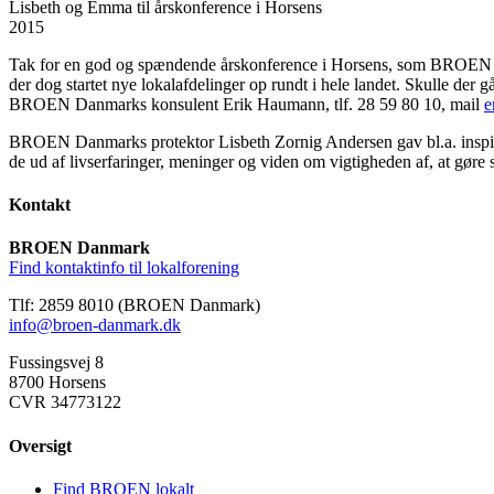
Lisbeth og Emma til årskonference i Horsens
2015
Tak for en god og spændende årskonference i Horsens, som BROEN Da
der dog startet nye lokalafdelinger op rundt i hele landet. Skulle der
BROEN Danmarks konsulent Erik Haumann, tlf. 28 59 80 10, mail
e
BROEN Danmarks protektor Lisbeth Zornig Andersen gav bl.a. inspira
de ud af livserfaringer, meninger og viden om vigtigheden af, at gøre s
Kontakt
BROEN Danmark
Find kontaktinfo til lokalforening
Tlf: 2859 8010 (BROEN Danmark)
info@broen-danmark.dk
Fussingsvej 8
8700 Horsens
CVR 34773122
Oversigt
Find BROEN lokalt