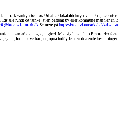
nmark vanligt stod for. Ud af 20 lokalafdelinger var 17 repræsenter
 gå ildsjæle rundt og tænke, at en bestemt by eller kommune mangler en l
rik@broen-danmark.dk
Se mere på
https://broen-danmark.dk/skab-en-n
tion til samarbejde og synlighed. Med sig havde hun Emma, der fortalt
ig synlig for at blive hørt, og opnå indflydelse vedrørende beslutninger 