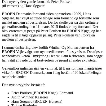
Den nye og den gamle formand: Peter Poulsen
(til venstre) og Hans Søgaard
BROEN Danmarks formand siden oprettelsen i 2009, Hans
Søgaard, har valgt at træde tilbage som formand og fortsætte som
menigt medlem af bestyrelsen. Derfor skulle der på den ordinære
generalforsamling den 11. marts 2015 findes en ny formand. Der
blev enstemmigt peget på Peter Poulsen fra BROEN Køge, og han
sagde ja til at tage opgaven på sig. Peter Poulsen var i forvejen
medlem af bestyrelsen.
I samme ombæring blev Judith Winther Og Morten Jensen fra
BROEN Vejle valgt som nye medlemmer af bestyrelsen. De afløser
henholdsvis Gerda Thykjær og Henrik Dam Kristensen, som begge
har valgt at træde ud af bestyrelsen på grund af andre aktiviteter.
Generalforsamlingen gav en varm tak til Hans for hans mangeårige
virke for BROEN Danmark, som i dag består af 20 lokalafdelinger
over hele landet.
Den nye bestyrelse består af:
Peter Poulsen (BROEN Køge): Formand
Judith Winther: Kasserer
Hans Søgaard (BROEN Horsens)
Torben Engholm