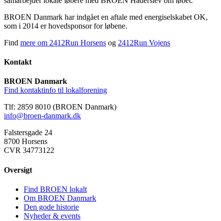
samarbejder lokale løbere med BROEN Haderslev om løbet.
BROEN Danmark har indgået en aftale med energiselskabet OK,
som i 2014 er hovedsponsor for løbene.
Find
mere om 2412Run Horsens
og
2412Run Vojens
Kontakt
BROEN Danmark
Find kontaktinfo til lokalforening
Tlf: 2859 8010 (BROEN Danmark)
info@broen-danmark.dk
Falstersgade 24
8700 Horsens
CVR 34773122
Oversigt
Find BROEN lokalt
Om BROEN Danmark
Den gode historie
Nyheder & events