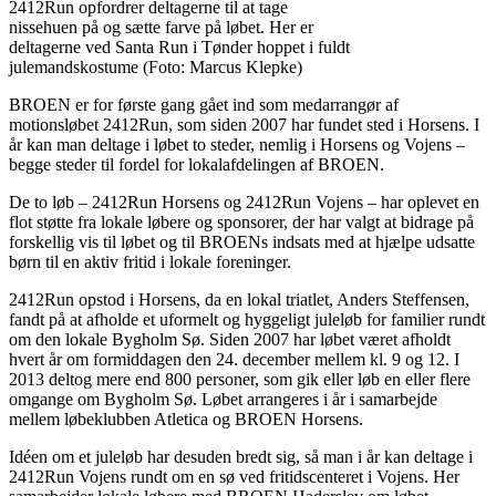
2412Run opfordrer deltagerne til at tage
nissehuen på og sætte farve på løbet. Her er
deltagerne ved Santa Run i Tønder hoppet i fuldt
julemandskostume (Foto: Marcus Klepke)
BROEN er for første gang gået ind som medarrangør af
motionsløbet 2412Run, som siden 2007 har fundet sted i Horsens. I
år kan man deltage i løbet to steder, nemlig i Horsens og Vojens –
begge steder til fordel for lokalafdelingen af BROEN.
De to løb – 2412Run Horsens og 2412Run Vojens – har oplevet en
flot støtte fra lokale løbere og sponsorer, der har valgt at bidrage på
forskellig vis til løbet og til BROENs indsats med at hjælpe udsatte
børn til en aktiv fritid i lokale foreninger.
2412Run opstod i Horsens, da en lokal triatlet, Anders Steffensen,
fandt på at afholde et uformelt og hyggeligt juleløb for familier rundt
om den lokale Bygholm Sø. Siden 2007 har løbet været afholdt
hvert år om formiddagen den 24. december mellem kl. 9 og 12. I
2013 deltog mere end 800 personer, som gik eller løb en eller flere
omgange om Bygholm Sø. Løbet arrangeres i år i samarbejde
mellem løbeklubben Atletica og BROEN Horsens.
Idéen om et juleløb har desuden bredt sig, så man i år kan deltage i
2412Run Vojens rundt om en sø ved fritidscenteret i Vojens. Her